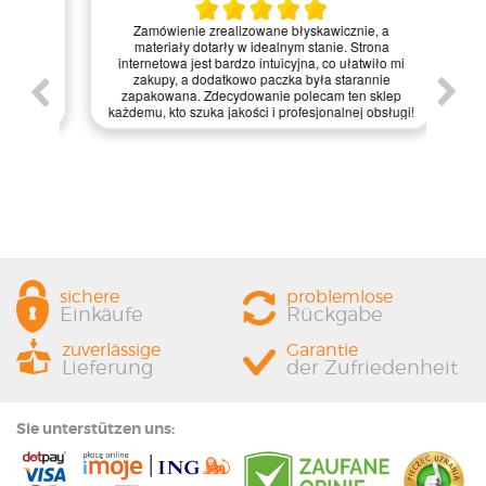
Kie
Zamówienie zrealizowane błyskawicznie, a
pie,
nie
materiały dotarły w idealnym stanie. Strona
gi.
int
internetowa jest bardzo intuicyjna, co ułatwiło mi
enie
św
zakupy, a dodatkowo paczka była starannie
one.
kl
zapakowana. Zdecydowanie polecam ten sklep
prze
każdemu, kto szuka jakości i profesjonalnej obsługi!
sichere
problemlose
Einkäufe
Rückgabe
zuverlässige
Garantie
Lieferung
der Zufriedenheit
Sie unterstützen uns: