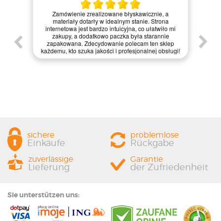
Kie
Zamówienie zrealizowane błyskawicznie, a
pie,
nie
materiały dotarły w idealnym stanie. Strona
gi.
int
internetowa jest bardzo intuicyjna, co ułatwiło mi
enie
św
zakupy, a dodatkowo paczka była starannie
one.
kl
zapakowana. Zdecydowanie polecam ten sklep
prze
każdemu, kto szuka jakości i profesjonalnej obsługi!
sichere
problemlose
Einkäufe
Rückgabe
zuverlässige
Garantie
Lieferung
der Zufriedenheit
Sie unterstützen uns: