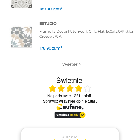
2
189,00 zł/m
ESTUDIO
Frame 15 Decor Patchwork Chic Flat 15,0x15,0/Płytka
Gresowa/GAT 1
2
178,90 zł/m
Weiter
Świetnie!
Ocena średnia 4 na 5
Na podstawie
1221 opinii
.
Sprawdź wszystkie opinie
tutaj
.
28.07.2026