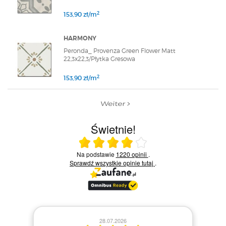
2
153,90 zł/m
HARMONY
Peronda_ Provenza Green Flower Matt
22,3x22,3/Płytka Gresowa
2
153,90 zł/m
Weiter
Świetnie!
Ocena średnia 4 na 5
Na podstawie
1220 opinii
.
Sprawdź wszystkie opinie
tutaj
.
28.07.2026