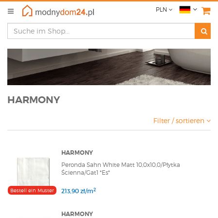
PLN
HARMONY
Filter / sortieren
HARMONY
Peronda Sahn White Matt 10,0x10,0/Płytka
Ścienna/Gat1 *Es*
2
Bestell ein Muster
213,90 zł/m
HARMONY