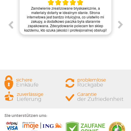
Kie
Zamówienie zrealizowane błyskawicznie, a
pie,
nie
materiały dotarły w idealnym stanie. Strona
gi.
int
internetowa jest bardzo intuicyjna, co ułatwiło mi
enie
św
zakupy, a dodatkowo paczka była starannie
one.
kl
zapakowana. Zdecydowanie polecam ten sklep
prze
każdemu, kto szuka jakości i profesjonalnej obsługi!
sichere
problemlose
Einkäufe
Rückgabe
zuverlässige
Garantie
Lieferung
der Zufriedenheit
Sie unterstützen uns: