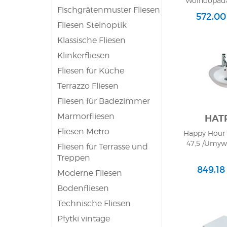
Wolnoopada
Fischgrätenmuster Fliesen
572,00 
Fliesen Steinoptik
Klassische Fliesen
Klinkerfliesen
Fliesen für Küche
Terrazzo Fliesen
Fliesen für Badezimmer
Marmorfliesen
HAT
Fliesen Metro
Happy Hour 
47,5 /Umywa
Fliesen für Terrasse und
Treppen
849,18 
Moderne Fliesen
Bodenfliesen
Technische Fliesen
Płytki vintage