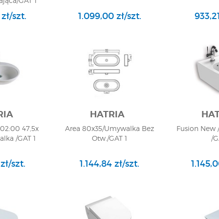
jąca/GAT 1
zł/szt.
1.099,00 zł/szt.
933,21
RIA
HATRIA
HAT
02:00 47,5x
Area 80x35/Umywalka Bez
Fusion New 
lka /GAT 1
Otw./GAT 1
/G
zł/szt.
1.144,84 zł/szt.
1.145,0