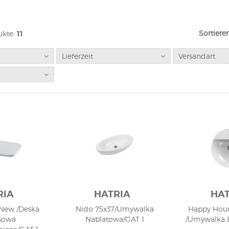
Sortiere
kte:
11
Lieferzeit
Versandart
RIA
HATRIA
HAT
 New /Deska
Nido 75x37/Umywalka
Happy Hour
sowa
Nablatowa/GAT 1
/Umywalka 