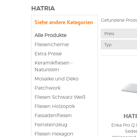
HATRIA
Gefundene Produ
Siehe andere Kategorien
Preis
Alle Produkte
Fliesenchemie
Typ
Extra Preise
Keramikfliesen -
Naturstein
Mosaike und Deko
Patchwork
Fliesen Schwarz Weiß
Fliesen Holzoptik
Fassadenfliesen
HAT
Feinsteinzeug
Erika Pro Q
Sede
Fliesen Hexagon