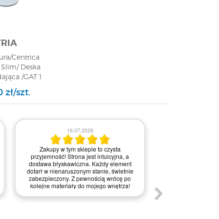
RIA
ura/Centrica
a Slim/ Deska
ająca /GAT 1
 zł/szt.
03.0
16.07.2026
Obsługa była bardz
Zakupy w tym sklepie to czysta
na każdym etapie re
przyjemność! Strona jest intuicyjna, a
Kontakt przebiegał 
dostawa błyskawiczna. Każdy element
pytania i wątpliw
dotarł w nienaruszonym stanie, świetnie
wyjaśnione. Realiz
zabezpieczony. Z pewnością wrócę po
naprawdę błyskawicz
kolejne materiały do mojego wnętrza!
dużym pozytywnym 
został perfekcyjn
palecie, dzięki cze
stanie. To właś