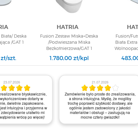
RIA
HATRIA
HAT
 Biała/ Deska
Fusion Zestaw Miska+Deska
Fusion/Fut
ąca /GAT 1
/Podwieszana Miska
Biała Extr
Bezkołnierzowa/GAT 1
Wolnoopad
zł/szt.
1.780,00 zł/kpl
483,00
23.07.2026
21.07.2026
realizowane błyskawicznie,
Zamówienie było proste do zrealizowania,
 wykończeniowe dotarły w
a strona intuicyjna. Myślę, że mogliby
anie, świetnie zapakowane.
trochę poprawić szybkość dostawy, ale
jest intuicyjna i przyjemna w
ogólnie jestem zadowolony z jakości
 zdecydowanie ułatwiło mi
materiałów i obsługi – zasługują na
wątpienia wrócę po więcej!
mocne cztery gwiazdki!