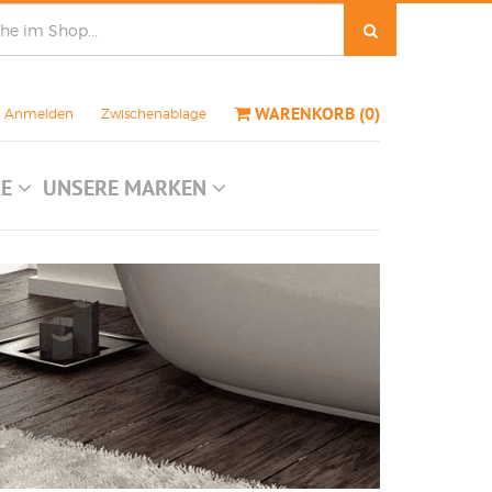
WARENKORB
(
0
)
Anmelden
Zwischenablage
RE
UNSERE MARKEN