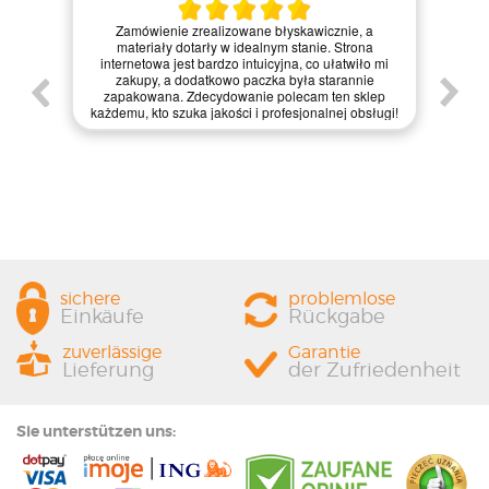
Kie
Zamówienie zrealizowane błyskawicznie, a
pie,
nie
materiały dotarły w idealnym stanie. Strona
gi.
int
internetowa jest bardzo intuicyjna, co ułatwiło mi
enie
św
zakupy, a dodatkowo paczka była starannie
one.
kl
zapakowana. Zdecydowanie polecam ten sklep
prze
każdemu, kto szuka jakości i profesjonalnej obsługi!
sichere
problemlose
Einkäufe
Rückgabe
zuverlässige
Garantie
Lieferung
der Zufriedenheit
Sie unterstützen uns: