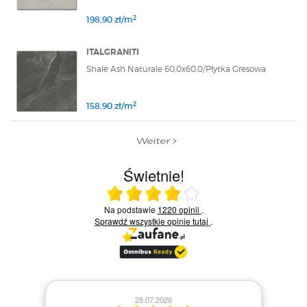
2
198,90 zł/m
ITALGRANITI
Shale Ash Naturale 60,0x60,0/Płytka Gresowa
2
158,90 zł/m
Weiter
Świetnie!
Ocena średnia 4 na 5
Na podstawie
1220 opinii
.
Sprawdź wszystkie opinie
tutaj
.
28.07.2026