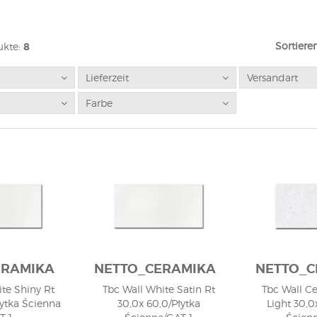
Sortiere
kte:
8
Lieferzeit
Versandart
Farbe
ERAMIKA
NETTO_CERAMIKA
NETTO_C
te Shiny Rt
Tbc Wall White Satin Rt
Tbc Wall C
łytka Ścienna
30,0x 60,0/Płytka
Light 30,0