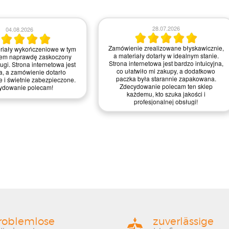
23.07.2026
21.07.2026
realizowane błyskawicznie,
Zamówienie było proste do zrealizowania,
 wykończeniowe dotarły w
a strona intuicyjna. Myślę, że mogliby
anie, świetnie zapakowane.
trochę poprawić szybkość dostawy, ale
jest intuicyjna i przyjemna w
ogólnie jestem zadowolony z jakości
 zdecydowanie ułatwiło mi
materiałów i obsługi – zasługują na
wątpienia wrócę po więcej!
mocne cztery gwiazdki!
roblemlose
zuverlässige