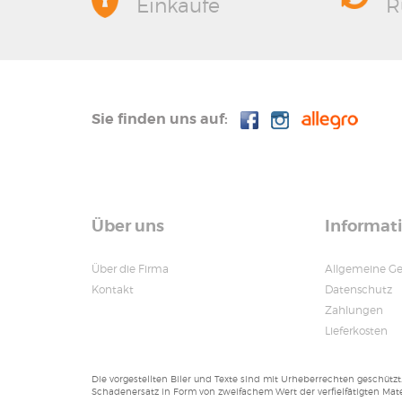
Einkäufe
R
Sie finden uns auf:
Über uns
Informat
Über die Firma
Allgemeine G
Kontakt
Datenschutz
Zahlungen
Lieferkosten
Die vorgestellten Biler und Texte sind mit Urheberrechten geschützt
Schadenersatz in Form von zweifachem Wert der verfielfätigten Mat