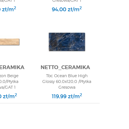
na/GAT 1
Gresowa/GAT 1
2
2
 zł/m
94,00 zł/m
ERAMIKA
NETTO_CERAMIKA
ton Beige
Tbc Ocean Blue High
0,0/Płytka
Glossy 60,0x120,0 /Płytka
wa/GAT 1
Gresowa
2
2
0 zł/m
119,99 zł/m