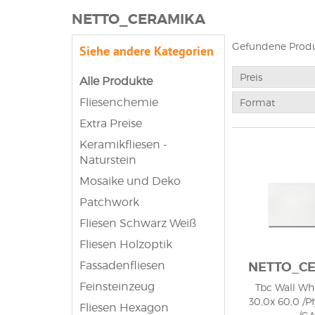
NETTO_CERAMIKA
Gefundene Produ
Siehe andere Kategorien
Preis
Alle Produkte
Fliesenchemie
Format
Extra Preise
Keramikfliesen -
Naturstein
Mosaike und Deko
Patchwork
Fliesen Schwarz Weiß
Fliesen Holzoptik
Fassadenfliesen
NETTO_C
Feinsteinzeug
Tbc Wall Whi
30,0x 60,0 /P
Fliesen Hexagon