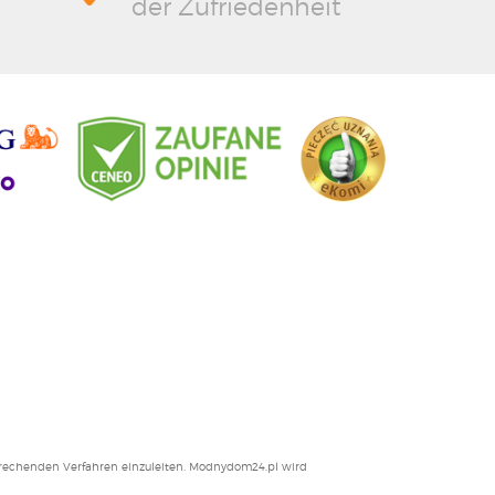
der Zufriedenheit
ntsprechenden Verfahren einzuleiten. Modnydom24.pl wird