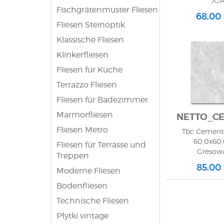
/GA
Fischgrätenmuster Fliesen
68,00
Fliesen Steinoptik
Klassische Fliesen
Klinkerfliesen
Fliesen für Küche
Terrazzo Fliesen
Fliesen für Badezimmer
Marmorfliesen
NETTO_C
Fliesen Metro
Tbc Cemento
60,0x60,
Fliesen für Terrasse und
Gresowa
Treppen
85,00
Moderne Fliesen
Bodenfliesen
Technische Fliesen
Płytki vintage