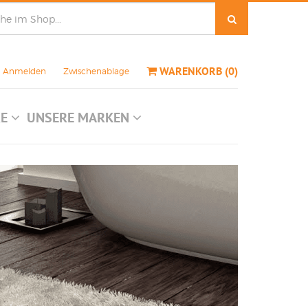
WARENKORB
(
0
)
Anmelden
Zwischenablage
RE
UNSERE MARKEN