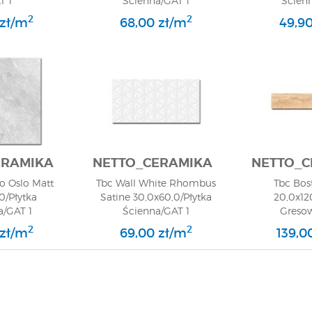
T 1
Ścienna/GAT 1
Ścien
2
2
 zł/m
68,00 zł/m
49,90
ERAMIKA
NETTO_CERAMIKA
NETTO_C
 Oslo Matt
Tbc Wall White Rhombus
Tbc Bos
0/Płytka
Satine 30,0x60,0/Płytka
20,0x12
/GAT 1
Ścienna/GAT 1
Greso
2
2
 zł/m
69,00 zł/m
139,0