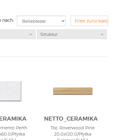
n nach:
Filter zurücksetzen
Struktur
ERAMIKA
NETTO_CERAMIKA
emento Perth
Tbc Roverwood Pine
x60,0/Płytka
20,0x120,0/Płytka