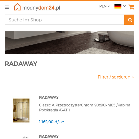
PLN
RADAWAY
Filter / sortieren
RADAWAY
Classic A Przezroczyste/Chrom 90x90xh185 /Kabina
Półokrągła /GAT 1
1.165,00 zł/szt.
RADAWAY