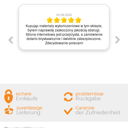
28.07
04.08.2026
Zamówienie zrealizow
jąc materiały wykończeniowe w tym sklepie,
materiały dotarły w id
em naprawdę zaskoczony jakością obsługi.
internetowa jest bardzo i
a internetowa jest przejrzysta, a zamówienie
zakupy, a dodatkowo p
rło błyskawicznie i świetnie zabezpieczone.
zapakowana. Zdecydowa
Zdecydowanie polecam!
każdemu, kto szuka jakości
sichere
problemlose
Einkäufe
Rückgabe
zuverlässige
Garantie
Lieferung
der Zufriedenheit