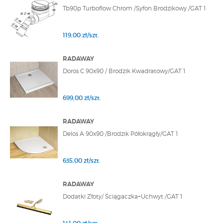
Tb90p Turboflow Chrom /Syfon Brodzikowy /GAT 1
119,00 zł/szt.
RADAWAY
Doros C 90x90 / Brodzik Kwadratowy/GAT 1
699,00 zł/szt.
RADAWAY
Delos A 90x90 /Brodzik Półokrągły/GAT 1
635,00 zł/szt.
RADAWAY
Dodatki Złoty/ Ściągaczka+Uchwyt /GAT 1