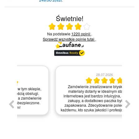
249,00 zł/szt.
Świetnie!
Ocena średnia 4 na 5
Na podstawie
1220 opinii
.
Sprawdź wszystkie opinie
tutaj
.
28.07.2026
Kie
Zamówienie zrealizowane błyskawicznie, a
pie,
nie
materiały dotarły w idealnym stanie. Strona
gi.
int
internetowa jest bardzo intuicyjna, co ułatwiło mi
enie
św
zakupy, a dodatkowo paczka była starannie
one.
kl
zapakowana. Zdecydowanie polecam ten sklep
prze
każdemu, kto szuka jakości i profesjonalnej obsługi!