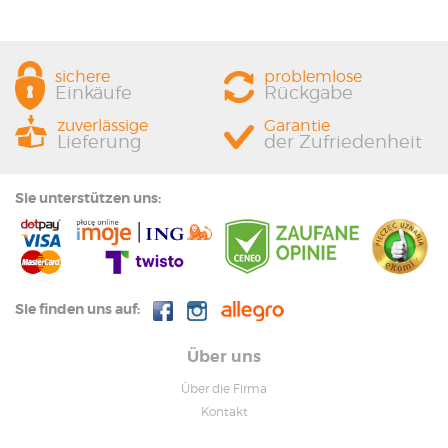
sichere
problemlose
Einkäufe
Rückgabe
zuverlässige
Garantie
Lieferung
der Zufriedenheit
Sie unterstützen uns:
Sie finden uns auf:
Über uns
Über die Firma
Kontakt