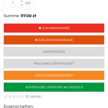
szt.
117.00
zł
Summe:
ZUM WARENKORB
ZUR ZWISCHENABLAGE
LIEFERKOSTEN
FRAG NACH DEM PRODUKT
INDIVIDUELLES ANGEBOT
KOSTENLOSE LIEFERUNG ab 3.000,00 zł
(0 opinie)
Eigenschaften: