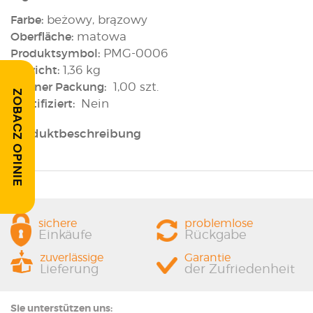
Farbe:
beżowy, brązowy
Oberfläche:
matowa
Produktsymbol:
PMG-0006
Gewicht:
1,36 kg
In einer Packung:
1,00 szt.
ZOBACZ OPINIE
Rektifiziert:
Nein
Produktbeschreibung
sichere
problemlose
Einkäufe
Rückgabe
zuverlässige
Garantie
Lieferung
der Zufriedenheit
Sie unterstützen uns: