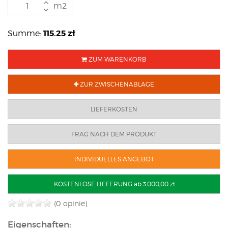
m2
115.25
zł
Summe:
ZUM WARENKORB
ZUR ZWISCHENABLAGE
LIEFERKOSTEN
FRAG NACH DEM PRODUKT
INDIVIDUELLES ANGEBOT
KOSTENLOSE LIEFERUNG ab 3.000,00 zł
(0 opinie)
Eigenschaften: