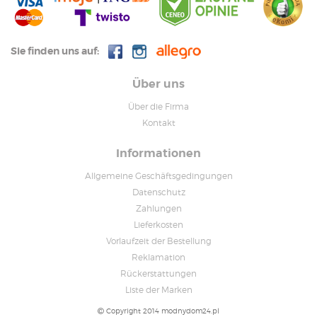
Sie finden uns auf:
Über uns
Über die Firma
Kontakt
Informationen
Allgemeine Geschäftsgedingungen
Datenschutz
Zahlungen
Lieferkosten
Vorlaufzeit der Bestellung
Reklamation
Rückerstattungen
Liste der Marken
Copyright 2014 modnydom24.pl