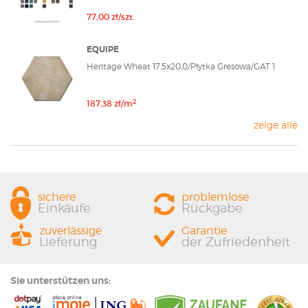
77,00 zł/szt.
EQUIPE
Heritage Wheat 17,5x20,0/Płytka Gresowa/GAT 1
2
187,38 zł/m
zeige alle
sichere
problemlose
Einkäufe
Rückgabe
zuverlässige
Garantie
Lieferung
der Zufriedenheit
Sie unterstützen uns: