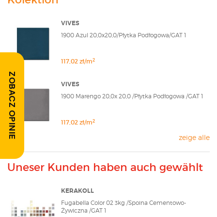
VIVES
1900 Azul 20,0x20,0/Płytka Podłogowa/GAT 1
2
117,02 zł/m
ZOBACZ OPINIE
VIVES
1900 Marengo 20,0x 20,0 /Płytka Podłogowa /GAT 1
2
117,02 zł/m
zeige alle
Uneser Kunden haben auch gewählt
KERAKOLL
Fugabella Color 02 3kg /Spoina Cementowo-
Żywiczna /GAT 1