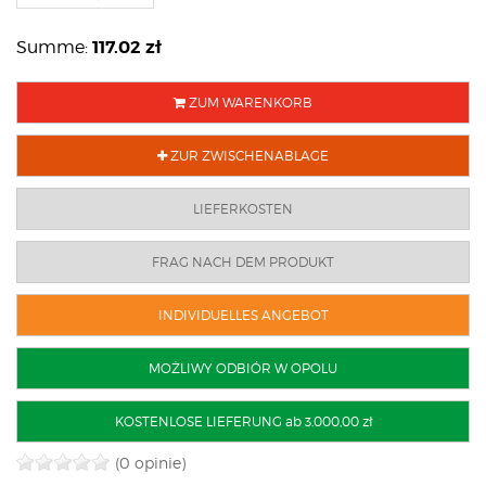
117.02
zł
Summe:
ZUM WARENKORB
ZUR ZWISCHENABLAGE
LIEFERKOSTEN
FRAG NACH DEM PRODUKT
INDIVIDUELLES ANGEBOT
MOŻLIWY ODBIÓR W OPOLU
KOSTENLOSE LIEFERUNG ab 3.000,00 zł
(0 opinie)