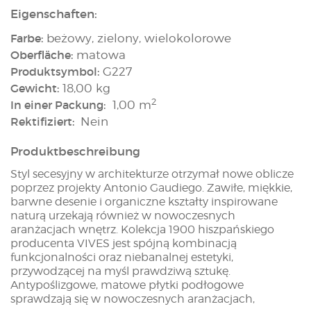
Eigenschaften:
Farbe:
beżowy, zielony, wielokolorowe
Oberfläche:
matowa
Produktsymbol:
G227
Gewicht:
18,00 kg
2
In einer Packung:
1,00 m
Rektifiziert:
Nein
Produktbeschreibung
Styl secesyjny w architekturze otrzymał nowe oblicze
poprzez projekty Antonio Gaudiego. Zawiłe, miękkie,
barwne desenie i organiczne kształty inspirowane
naturą urzekają również w nowoczesnych
aranżacjach wnętrz. Kolekcja 1900 hiszpańskiego
producenta VIVES jest spójną kombinacją
funkcjonalności oraz niebanalnej estetyki,
przywodzącej na myśl prawdziwą sztukę.
Antypoślizgowe, matowe płytki podłogowe
sprawdzają się w nowoczesnych aranżacjach,