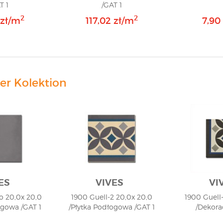
T 1
/GAT 1
2
2
 zł/m
117,02 zł/m
7,90 
er Kolektion
ES
VIVES
VI
 20,0x 20,0
1900 Guell-2 20,0x 20,0
1900 Guell
ogowa /GAT 1
/Płytka Podłogowa /GAT 1
/Dekora