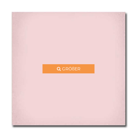
GRÖßER