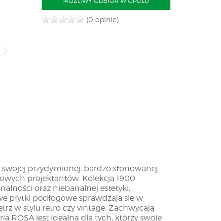
MOŻLIWY ODBIÓR W OPOLU
(0 opinie)
. W swojej przydymionej, bardzo stonowanej
towych projektantów. Kolekcja 1900
alności oraz niebanalnej estetyki,
e płytki podłogowe sprawdzają się w
z w stylu retro czy vintage. Zachwycają
a ROSA jest idealna dla tych, którzy swoje