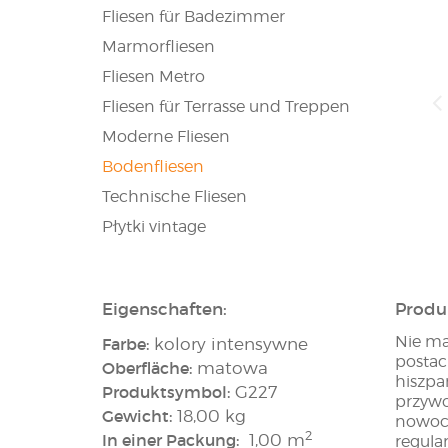
Fliesen für Badezimmer
Marmorfliesen
Fliesen Metro
Fliesen für Terrasse und Treppen
Moderne Fliesen
Bodenfliesen
Technische Fliesen
Płytki vintage
Eigenschaften:
Produ
Nie ma
Farbe:
kolory intensywne
postac
Oberfläche:
matowa
hiszpa
Produktsymbol:
G227
przywo
Gewicht:
18,00 kg
nowocz
2
In einer Packung:
1,00 m
regula