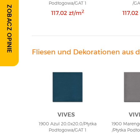
Podłogowa/GAT 1
/GA
ZOBACZ OPINIE
2
117,02 zł/m
117,02
Fliesen und Dekorationen aus d
VIVES
VIV
1900 Azul 20,0x20,0/Płytka
1900 Marengo
Podłogowa/GAT 1
/Płytka Podł