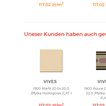
2
117,02 zł/m
117,02
Uneser Kunden haben auch ge
VIVES
VIV
1900 Marfil 20,0x 20,0
1900 Roura-2
/Płytka Podłogowa /GAT 1
20,0 /Płytk
/GA
2
117,02 zł/m
117,02