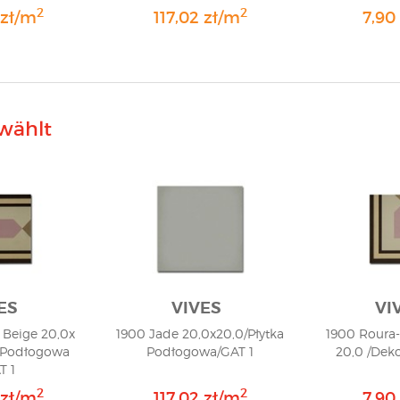
2
2
 zł/m
117,02 zł/m
7,90 
wählt
ES
VIVES
VI
 Beige 20,0x
1900 Jade 20,0x20,0/Płytka
1900 Roura-
a Podłogowa
Podłogowa/GAT 1
20,0 /Deko
T 1
2
2
 zł/m
117,02 zł/m
7,90 