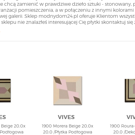
e chcą zamienić w prawdziwe dzieło sztuki - stonowany, p
aranżacji pomieszczenia, a w połączeniu z innymi kolorami 
wej galerii. Sklep modnydom24.pl oferuje Klientom wszystki
 sklepu nie znalazłeś interesującej Cię płytki skontaktuj s
ślij maila na adres sklep@modnydom24.pl
ES
VIVES
VI
 Beige 20,0x
1900 Morera Beige 20,0x
1900 Roura-
a Podłogowa
20,0 /Płytka Podłogowa
20,0 /Deko