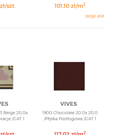
2
zł/szt.
101,10 zł/m
zeige alle
VES
VIVES
3 Beige 20,0x
1900 Chocolate 20,0x 20,0
racje /GAT 1
/Płytka Podłogowa /GAT 1
2
zł/szt.
117,02 zł/m