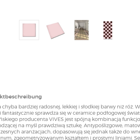
ktbeschreibung
 chyba bardziej radosnej, lekkiej i słodkiej barwy niż róż
i fantastycznie sprawdza się w ceramice podłogowej świa
ńskiego producenta VIVES jest spójną kombinacją funkcjon
dzącej na myśl prawdziwą sztukę. Antypoślizgowe, matow
esnych aranżacjach, dopasowują się jednak także do wnętr
rnym, zgeometryzowanym kształtem i prostymi liniami. Seri