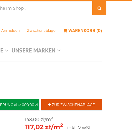
WARENKORB
(
0
)
Anmelden
Zwischenablage
RE
UNSERE MARKEN
RUNG ab 3.000,00 zł
ZUR ZWISCHENABLAGE
2
148,00 zł/m
2
117,02 zł/m
inkl. MwSt.