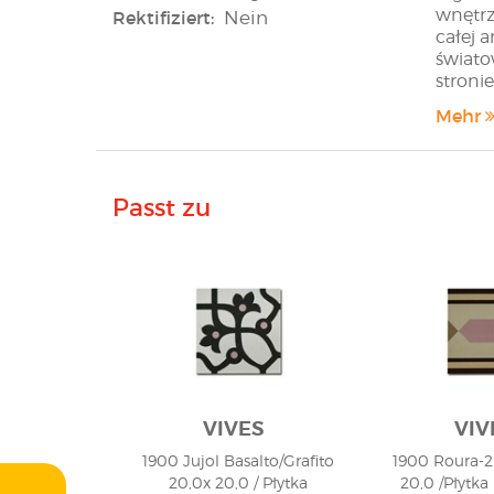
wnętrz
Rektifiziert:
Nein
całej 
świato
stronie
lub wy
Mehr
Passt zu
VIVES
VIV
1900 Jujol Basalto/Grafito
1900 Roura-2
20,0x 20,0 / Płytka
20,0 /Płytk