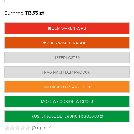
113.73
zł
Summe:
ZUM WARENKORB
ZUR ZWISCHENABLAGE
LIEFERKOSTEN
FRAG NACH DEM PRODUKT
INDIVIDUELLES ANGEBOT
MOŻLIWY ODBIÓR W OPOLU
KOSTENLOSE LIEFERUNG ab 3.000,00 zł
(0 opinie)