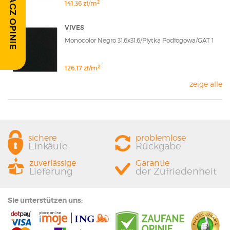
ZOBACZ OPINIE
2
141,36 zł/m
VIVES
Monocolor Negro 31,6x31,6/Płytka Podłogowa/GAT 1
2
126,17 zł/m
zeige alle
sichere
problemlose
Einkäufe
Rückgabe
zuverlässige
Garantie
Lieferung
der Zufriedenheit
Sie unterstützen uns: