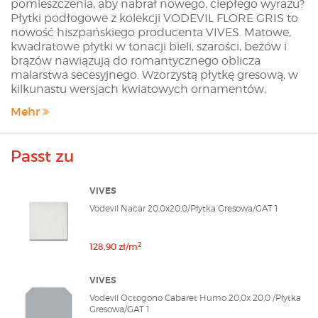
pomieszczenia, aby nabrał nowego, ciepłego wyrazu?
Płytki podłogowe z kolekcji VODEVIL FLORE GRIS to
nowość hiszpańskiego producenta VIVES. Matowe,
kwadratowe płytki w tonacji bieli, szarości, beżów i
brązów nawiązują do romantycznego oblicza
malarstwa secesyjnego. Wzorzystą płytkę gresową, w
kilkunastu wersjach kwiatowych ornamentów,
można wykorzystać na całej powierzchni podłogi,
Mehr
jednak świetnie sprawdza się również w roli motywu
w połączniu z jednobarwnymi płytkami VIVES
VODEVIL. Pozwala tworzyć piękne kompozycje w
Passt zu
łazience, kuchni, hallu czy lobby. Dostępne na
zamówienie płytki VODEVIL FLORE GRIS są idealnym
uzupełnieniem pozostałych płytek kolekcji VODEVILL
VIVES
- odmieniają podłogę i tworzą wnętrze niczym z
Vodevil Nacar 20,0x20,0/Płytka Gresowa/GAT 1
nowoczesnej galerii sztuki. Sklep modnydom24.pl
oferuje Klientom wszystkie płytki z oferty Producenta.
Jeżeli na stronie sklepu nie znalazłeś interesującej Cię
2
128,90 zł/m
płytki skontaktuj się z nami poprzez formularz
szybkiej wyceny lub wyślij maila na adres
VIVES
sklep@modnydom24.pl
Vodevil Octogono Cabaret Humo 20,0x 20,0 /Płytka
Gresowa/GAT 1