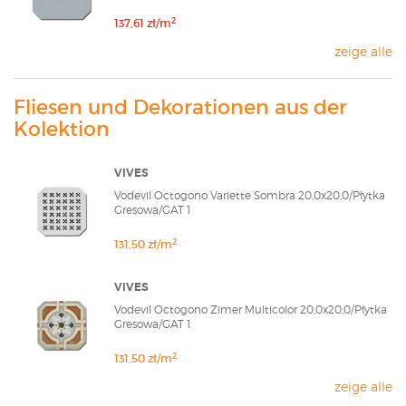
2
137,61 zł/m
zeige alle
Fliesen und Dekorationen aus der
Kolektion
VIVES
Vodevil Octogono Variette Sombra 20,0x20,0/Płytka
Gresowa/GAT 1
2
131,50 zł/m
VIVES
Vodevil Octogono Zimer Multicolor 20,0x20,0/Płytka
Gresowa/GAT 1
2
131,50 zł/m
zeige alle