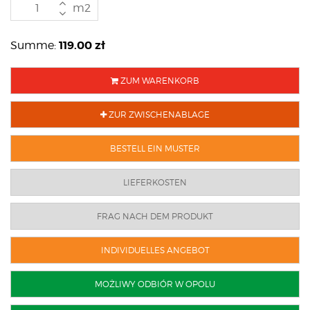
m2
119.00
zł
Summe:
ZUM WARENKORB
ZUR ZWISCHENABLAGE
BESTELL EIN MUSTER
LIEFERKOSTEN
FRAG NACH DEM PRODUKT
INDIVIDUELLES ANGEBOT
MOŻLIWY ODBIÓR W OPOLU