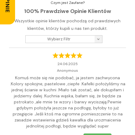
Czym jest Zaufane?
100% Prawdziwe Opinie Klientów
Wszystkie opinie klientów pochodzą od prawdziwych
klientów, którzy kupili u nas ten produkt.
Wybierz Filtr
24.06.2025
Anonymous
Komuś może się nie podobać, ja jestem zachwycona
.Kolory spokojne, pastelowe ,ciepłe .Kafelki położyliśmy na
jednej ścianie w kuchni .Miało tak zostać, ale dokupiłam i
jedziemy dalej .Kuchnia wąska, bałam się, że będzie za
pstrokato ,ale mnie te wzory i barwy wyciszają.Pewnie
gdybym położyła jeszcze na podłogę, byłoby to już
przegięcie .Jeśli ktoś ma ogromne pomieszczenie to na
zasadzie wstawienia gdzieś kawałka dla urozmaicenia
jednolitej podłogi, będzie wyglądać super