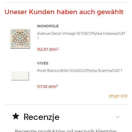
Uneser Kunden haben auch gewählt
MONOPOLE
Avenue Decor Vintage 18,7x18,7/Płytka Gresowa/GAT
1
2
152,87 zł/m
VIVES
Rivoli Blanco Brillo 10,0x20,0/Płytka Ścienna/GAT 1
2
117,02 zł/m
zeige alle
Recenzje
Recenzje produktów od naszych klientów
: