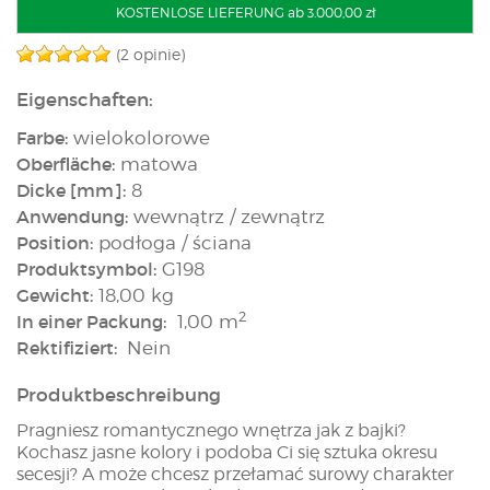
KOSTENLOSE LIEFERUNG ab 3.000,00 zł
(2 opinie)
Eigenschaften:
Farbe:
wielokolorowe
Oberfläche:
matowa
Dicke [mm]:
8
Anwendung:
wewnątrz / zewnątrz
Position:
podłoga / ściana
Produktsymbol:
G198
Gewicht:
18,00 kg
2
In einer Packung:
1,00 m
Rektifiziert:
Nein
Produktbeschreibung
Pragniesz romantycznego wnętrza jak z bajki?
Kochasz jasne kolory i podoba Ci się sztuka okresu
secesji? A może chcesz przełamać surowy charakter