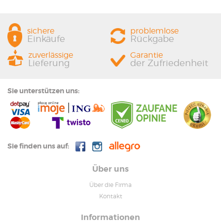
sichere
problemlose
Einkäufe
Rückgabe
zuverlässige
Garantie
Lieferung
der Zufriedenheit
Sie unterstützen uns:
Sie finden uns auf:
Über uns
Über die Firma
Kontakt
Informationen