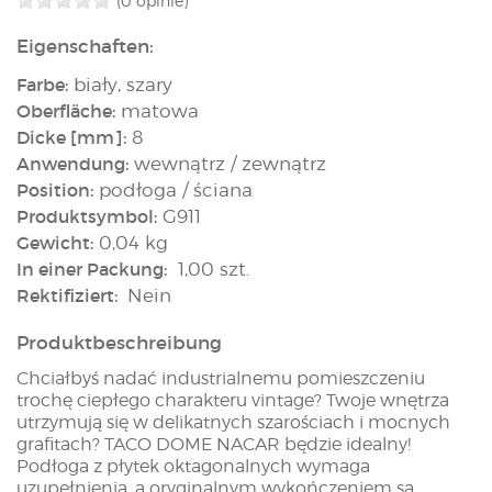
(0 opinie)
Eigenschaften:
Farbe:
biały, szary
Oberfläche:
matowa
Dicke [mm]:
8
Anwendung:
wewnątrz / zewnątrz
Position:
podłoga / ściana
Produktsymbol:
G911
Gewicht:
0,04 kg
In einer Packung:
1,00 szt.
Rektifiziert:
Nein
Produktbeschreibung
Chciałbyś nadać industrialnemu pomieszczeniu
trochę ciepłego charakteru vintage? Twoje wnętrza
utrzymują się w delikatnych szarościach i mocnych
grafitach? TACO DOME NACAR będzie idealny!
Podłoga z płytek oktagonalnych wymaga
uzupełnienia, a oryginalnym wykończeniem są