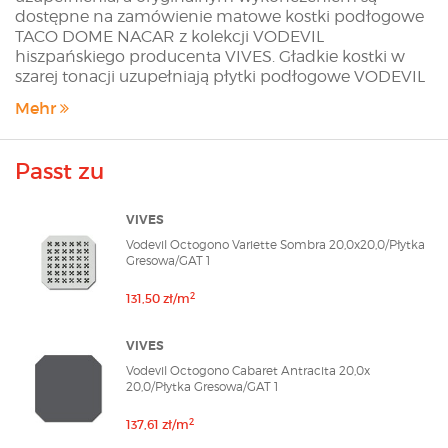
dostępne na zamówienie matowe kostki podłogowe
TACO DOME NACAR z kolekcji VODEVIL
hiszpańskiego producenta VIVES. Gładkie kostki w
szarej tonacji uzupełniają płytki podłogowe VODEVIL
OCTOGONO we wszystkich wersjach kolorystycznych
Mehr
- CABARET NACAR, CABARET ANTRACITA i CABARET
HUMO, oraz niezależnie od wzoru - VARIETTE
SOMBRA, ZIMER MULTICOLOR, MUSICHALLS
Passt zu
MULTICOLOR, DIGLAS MULTICOLOR czy RITTER
MULTICOLOR. Mogą być również wykorzystywane na
ścianach w formie niezależnego deseniu. Kostki TACO
VIVES
DOME w kombinacji z płytkami z serii VODEVIL
Vodevil Octogono Variette Sombra 20,0x20,0/Płytka
OCTOGONO stworzą retro wnętrze niczym z
Gresowa/GAT 1
najnowszych katalogów dekoratorskich. Sklep
modnydom24.pl oferuje Klientom wszystkie płytki z
2
131,50 zł/m
oferty Producenta. Jeżeli na stronie sklepu nie
znalazłeś interesującej Cię płytki skontaktuj się z nami
VIVES
poprzez formularz szybkiej wyceny lub wyślij maila na
Vodevil Octogono Cabaret Antracita 20,0x
adres sklep@modnydom24.pl
20,0/Płytka Gresowa/GAT 1
2
137,61 zł/m