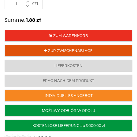
szt.
1.88
zł
Summe:
ZUM WARENKORB
ZUR ZWISCHENABLAGE
LIEFERKOSTEN
FRAG NACH DEM PRODUKT
INDIVIDUELLES ANGEBOT
MOŻLIWY ODBIÓR W OPOLU
KOSTENLOSE LIEFERUNG ab 3.000,00 zł