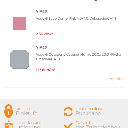
VIVES
Vodevil Taco Dome Pink 4,0x4,0/Dekoracje/GAT 1
2,50 zł/szt.
VIVES
Vodevil Octogono Cabaret Humo 20,0x 20,0 /Płytka
Gresowa/GAT 1
2
137,61 zł/m
zeige alle
sichere
problemlose
Einkäufe
Rückgabe
zuverlässige
Garantie
Lieferung
der Zufriedenheit