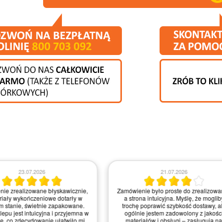
23.07.2026
21.07.2026
realizowane błyskawicznie,
Zamówienie było proste do zrealizowania,
 wykończeniowe dotarły w
a strona intuicyjna. Myślę, że mogliby
anie, świetnie zapakowane.
trochę poprawić szybkość dostawy, ale
jest intuicyjna i przyjemna w
ogólnie jestem zadowolony z jakości
 zdecydowanie ułatwiło mi
materiałów i obsługi – zasługują na