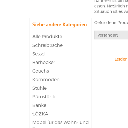
Räumen ist ein ko
essen. Natürlich
Situation ist es 
einen ovalen Tisc
Gefundene Produ
Siehe andere Kategorien
Modern u
Versandart
Alle Produkte
So wichtig es ist
Schreibtische
Einrichtung in F
einer Kollektion 
Sessel
integrieren. Ande
Leider
vor allem Möbel,
Barhocker
runde Tische, St
Couchs
Auch bei den Farb
Tische aus Natur
Kommoden
und sie sind univ
Stühle
zeitgenössischen 
Bürostühle
Bänke
ŁÓŻKA
Möbel für das Wohn- und