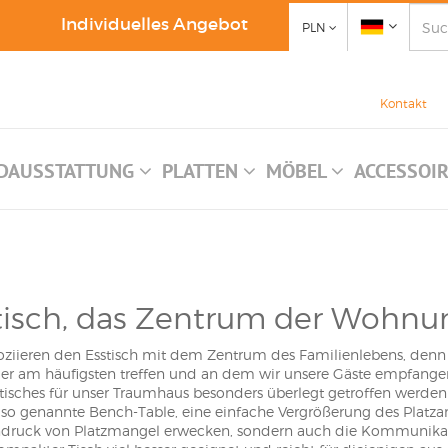
Individuelles Angebot
PLN
Kontakt
DAUSSTATTUNG
PLATTEN
MÖBEL
ACCESSOI
tisch, das Zentrum der Wohnu
soziieren den Esstisch mit dem Zentrum des Familienlebens, denn e
er am häufigsten treffen und an dem wir unsere Gäste empfangen. 
ntisches für unser Traumhaus besonders überlegt getroffen werden 
r so genannte Bench-Table, eine einfache Vergrößerung des Platza
indruck von Platzmangel erwecken, sondern auch die Kommunikat