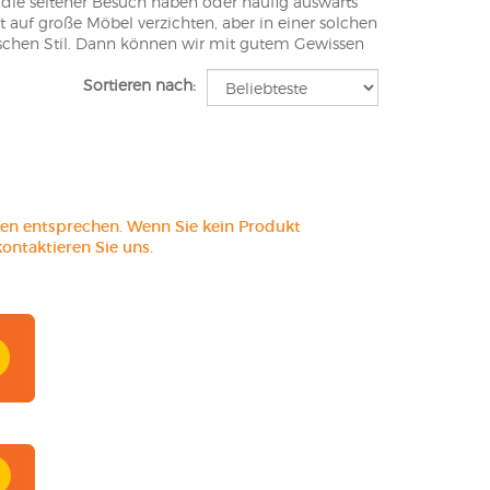
, die seltener Besuch haben oder häufig auswärts
auf große Möbel verzichten, aber in einer solchen
stischen Stil. Dann können wir mit gutem Gewissen
Sortieren nach:
 Interieur
wichtig ist es auch, ihn optisch auf die übrige
en. Wer sich für mehr als ein Möbelstück aus
äter in ein in diesem Stil gestaltetes Esszimmer zu
cht nur klassische Ausziehtische aus Eiche, sondern
ien entsprechen. Wenn Sie kein Produkt
Komplexität des Angebots beschränken wir uns auf
ontaktieren Sie uns.
vholz und mit modisch geschnitzten Beinflächen.
 erleichtert. Am weitesten verbreitet sind jedoch
nd schwarze Tische sind gleichermaßen beliebt,
n Menschen, die sich von verschiedenen
raditionalisten!