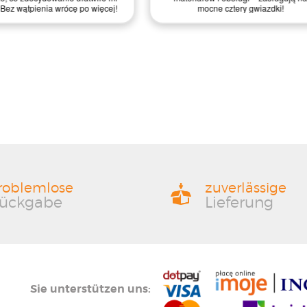
wątpienia wrócę po więcej!
mocne cztery gwiazdki!
roblemlose
zuverlässige
ückgabe
Lieferung
Sie unterstützen uns: