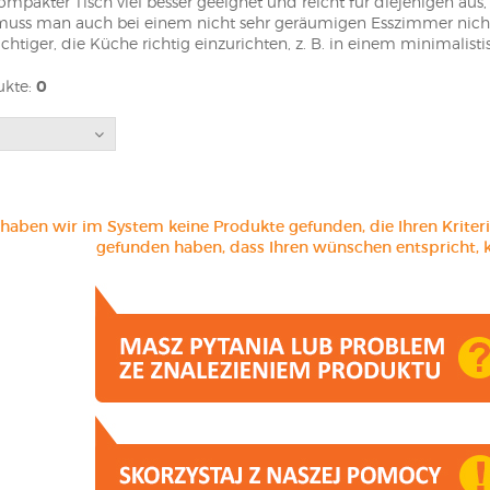
mpakter Tisch viel besser geeignet und reicht für diejenigen aus
 muss man auch bei einem nicht sehr geräumigen Esszimmer nicht 
wichtiger, die Küche richtig einzurichten, z. B. in einem minimali
h aus Stahl und Holz oder mit einer Glasplatte wählen.
kte:
0
nd klassisch - Tische für jedes
, den Esstisch auf das Esszimmer und seine Größe abzustimmen, so 
orm von Stühlen, Schränken oder anderen Dekorationen abzustimm
entscheidet, hat es wesentlich leichter, einen Industrie-Esstisch sp
rerseits finden Sie im Angebot von La Forma, Edinos oder Elior ni
 haben wir im System keine Produkte gefunden, die Ihren Kriter
 deren Design sich an modernen Trends orientiert. Aufgrund der 
gefunden haben, dass Ihren wünschen entspricht, k
ehtische und schließlich dekorative rechteckige Tische aus Massi
en gibt es eine große Vielfalt, die dem Interessenten die Auswahl
holz, manchmal auch aus exotischen Hölzern wie Mango. Weiße u
erselle Möbel. Sie finden ihren Platz nicht nur in den Häusern vo
Einrichtungsstilen inspirieren lassen, sondern auch in denen von T