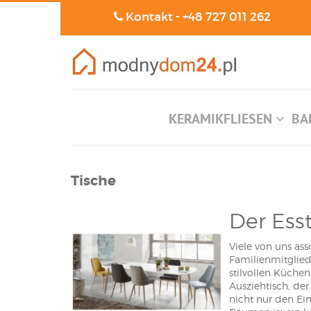
Kontakt -
+48 727 011 262
KERAMIKFLIESEN
BA
Tische
Der Ess
Viele von uns as
Familienmitglied
stilvollen Küche
Ausziehtisch, de
nicht nur den E