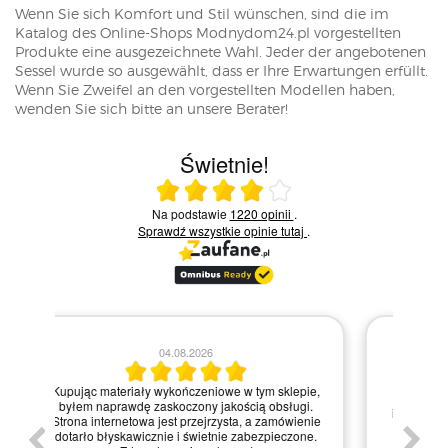
Wenn Sie sich Komfort und Stil wünschen, sind die im
Katalog des Online-Shops Modnydom24.pl vorgestellten
Produkte eine ausgezeichnete Wahl. Jeder der angebotenen
Sessel wurde so ausgewählt, dass er Ihre Erwartungen erfüllt.
Wenn Sie Zweifel an den vorgestellten Modellen haben,
wenden Sie sich bitte an unsere Berater!
Świetnie!
Ocena średnia 4 na 5
Na podstawie
1220 opinii
.
Sprawdź wszystkie opinie
tutaj
.
28.07.2026
Kie
Zamówienie zrealizowane błyskawicznie, a
pie,
nie
materiały dotarły w idealnym stanie. Strona
gi.
int
internetowa jest bardzo intuicyjna, co ułatwiło mi
enie
św
zakupy, a dodatkowo paczka była starannie
one.
kl
zapakowana. Zdecydowanie polecam ten sklep