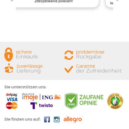
prze
każdemu, kto szuka jakości i profesjonalnej obsługi!
sichere
problemlose
Einkäufe
Rückgabe
zuverlässige
Garantie
Lieferung
der Zufriedenheit
Sie unterstützen uns:
Sie finden uns auf: