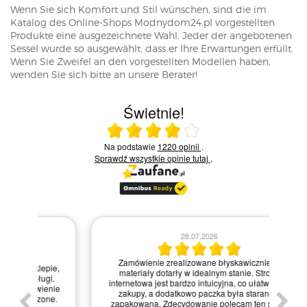
Wenn Sie sich Komfort und Stil wünschen, sind die im
Katalog des Online-Shops Modnydom24.pl vorgestellten
Produkte eine ausgezeichnete Wahl. Jeder der angebotenen
Sessel wurde so ausgewählt, dass er Ihre Erwartungen erfüllt.
Wenn Sie Zweifel an den vorgestellten Modellen haben,
wenden Sie sich bitte an unsere Berater!
Świetnie!
Ocena średnia 4 na 5
Na podstawie
1220 opinii
.
Sprawdź wszystkie opinie
tutaj
.
28.07.2026
Kie
Zamówienie zrealizowane błyskawicznie, a
pie,
nie
materiały dotarły w idealnym stanie. Strona
gi.
int
internetowa jest bardzo intuicyjna, co ułatwiło mi
enie
św
zakupy, a dodatkowo paczka była starannie
one.
kl
zapakowana. Zdecydowanie polecam ten sklep