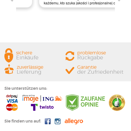
prze
każdemu, kto szuka jakości i profesjonalnej obsługi!
sichere
problemlose
Einkäufe
Rückgabe
zuverlässige
Garantie
Lieferung
der Zufriedenheit
Sie unterstützen uns:
Sie finden uns auf: