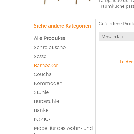
Farbpalette der 
Traumküche pass
Möbel f
Gefundene Produ
Siehe andere Kategorien
Hocker oder Barh
Barhocker, nicht 
Versandart
Alle Produkte
Familienrestaura
Schreibtische
Material und der
jedoch an Bars o
Sessel
Essen als herkö
Leider
reservierten Berei
Barhocker
Wenn Sie an den P
Couchs
Berater geben Ih
Kommoden
Stühle
Bürostühle
Bänke
ŁÓŻKA
Möbel für das Wohn- und