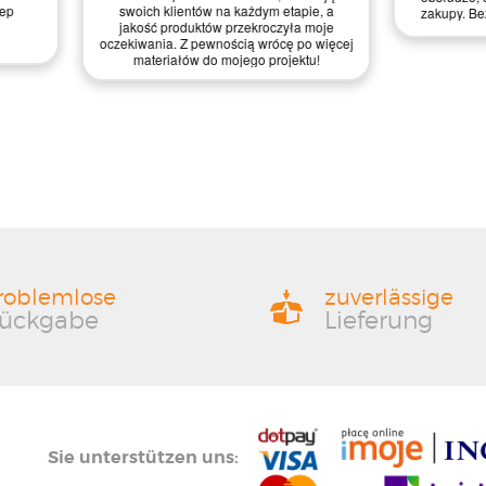
wątpienia wrócę po więcej!
mocne cztery gwiazdki!
roblemlose
zuverlässige
ückgabe
Lieferung
Sie unterstützen uns: