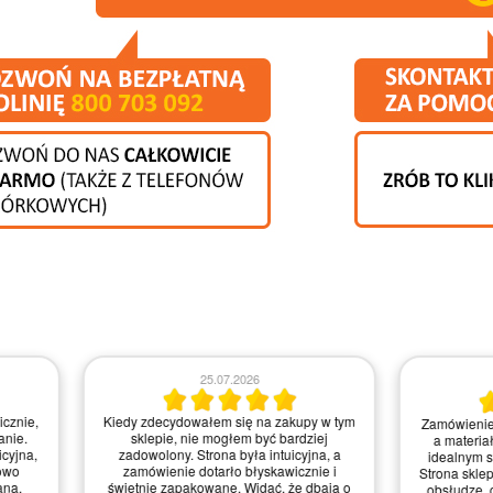
23.07.2026
21.07.2026
realizowane błyskawicznie,
Zamówienie było proste do zrealizowania,
 wykończeniowe dotarły w
a strona intuicyjna. Myślę, że mogliby
anie, świetnie zapakowane.
trochę poprawić szybkość dostawy, ale
jest intuicyjna i przyjemna w
ogólnie jestem zadowolony z jakości
 zdecydowanie ułatwiło mi
materiałów i obsługi – zasługują na