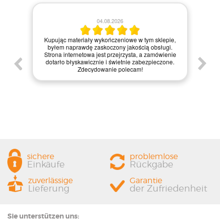
28.07.2026
6
Zamówienie zrealizowane błyskawicznie, a
iowe w tym sklepie,
materiały dotarły w idealnym stanie. Strona
 jakością obsługi.
internetowa jest bardzo intuicyjna, co ułatwiło mi
rzysta, a zamówienie
zakupy, a dodatkowo paczka była starannie
tnie zabezpieczone.
zapakowana. Zdecydowanie polecam ten sklep
olecam!
każdemu, kto szuka jakości i profesjonalnej obsługi
sichere
problemlose
Einkäufe
Rückgabe
zuverlässige
Garantie
Lieferung
der Zufriedenheit
Sie unterstützen uns: