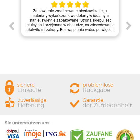
kawicznie, a
Zamówienie było proste do zrealizowania, a strona
ły w idealnym
intuicyjna. Myślę, że mogliby trochę poprawić
ona sklepu jest
szybkość dostawy, ale ogólnie jestem zadowolony z
, co zdecydowanie
jakości materiałów i obsługi – zasługują na mocne
 wrócę po więcej!
cztery gwiazdki!
sichere
problemlose
Einkäufe
Rückgabe
zuverlässige
Garantie
Lieferung
der Zufriedenheit
Sie unterstützen uns: