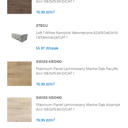
Ac4 138,0x15,9x1,0/GAT 1
2
76,99 zł/m
STEGU
Loft 1 White Narożnik Wewnętrzna 8,0x19,0x6,3x1,6-
1,8/Dekoracja/GAT 1
55,97 zł/opak
SWISS KRONO
Platinium Panel Laminowany Marine Dąb Pacyfik
Ac4 138,0x15,9x1,0/GAT 1
2
76,99 zł/m
SWISS KRONO
Platinium Panel Laminowany Marine Dąb Atlantyk
Ac4 138,0x15,9x1,0/GAT 1
2
76,99 zł/m