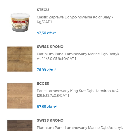
STEGU
Classic Zaprawa Do Spoinowania Kolor Biały 7
Kg/GAT 1
47,56 zł/szt.
SWISS KRONO
Platinium Panel Laminowany Marine Dąb Bałtyk
Ac4 138,0x15,9x1,0/GAT 1
2
76,99 zł/m
EGGER
Panel Laminowany King Size Dąb Hamilton Ac4
129,1x32,7x0,8/GAT 1
2
87,95 zł/m
SWISS KRONO
Platinium Panel Laminowany Marine Dąb Adriatyk