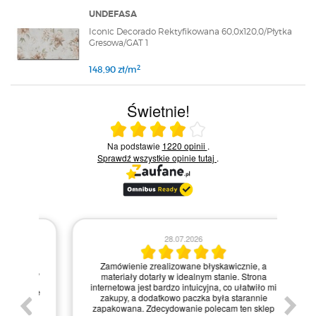
UNDEFASA
Iconic Decorado Rektyfikowana 60,0x120,0/Płytka
Gresowa/GAT 1
2
148,90 zł/m
Świetnie!
Ocena średnia 4 na 5
Na podstawie
1220 opinii
.
Sprawdź wszystkie opinie
tutaj
.
28.07.2026
Kie
Zamówienie zrealizowane błyskawicznie, a
pie,
nie
materiały dotarły w idealnym stanie. Strona
gi.
int
internetowa jest bardzo intuicyjna, co ułatwiło mi
enie
św
zakupy, a dodatkowo paczka była starannie
one.
kl
zapakowana. Zdecydowanie polecam ten sklep
prze