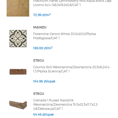
Platinium Panel Laminowany Milo Aqua Block Dąb
Livorno Ac4 138,0x19,3x0,8/GAT 1
2
72,99 zł/m
MAINZU
Florentine Centro White 20,0x20,0/Płytka
Podłogowa/GAT 1
2
169,00 zł/m
STEGU
Country 640 Wewnętrzna/Zewnętrzna 20,5x6,2x1,4-
1,7/Płytka Ścienna/GAT 1
154,98 zł/opak
STEGU
Grenada 1 Russet Narożnik
Wewnętrzna/Zewnętrzna 15,0x32,5x11,7x2,2-
3,8/Dekoracja/GAT 1
54,49 zł/opak