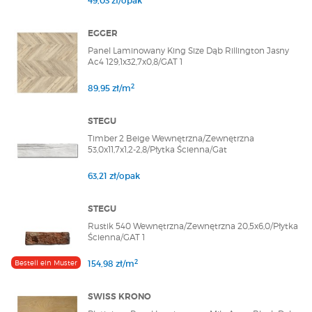
49,03 zł/opak
EGGER
Panel Laminowany King Size Dąb Rillington Jasny
Ac4 129,1x32,7x0,8/GAT 1
2
89,95 zł/m
STEGU
Timber 2 Beige Wewnętrzna/Zewnętrzna
53,0x11,7x1,2-2,8/Płytka Ścienna/Gat
63,21 zł/opak
STEGU
Rustik 540 Wewnętrzna/Zewnętrzna 20,5x6,0/Płytka
Ścienna/GAT 1
2
Bestell ein Muster
154,98 zł/m
SWISS KRONO