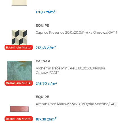
2
126,17 zł/m
EQUIPE
Caprice Provence 20,0x20,0/Płytka Gresowa/GAT 1
2
Bestell ein Muster
212,38 zł/m
CAESAR
Alchemy Trace Mint Rett 60,0x60,0/Płytka
Gresowa/GAT 1
2
Bestell ein Muster
245,70 zł/m
EQUIPE
Artisan Rose Mallow 6,5x20,0/Płytka Ścienna/GAT 1
2
Bestell ein Muster
187,38 zł/m