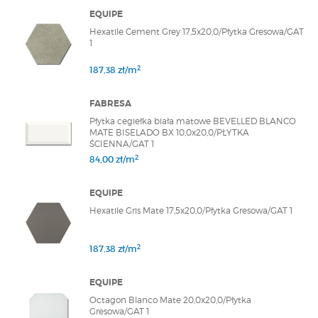
EQUIPE
Hexatile Cement Grey 17,5x20,0/Płytka Gresowa/GAT
1
2
187,38 zł/m
FABRESA
Płytka cegiełka biała matowe BEVELLED BLANCO
MATE BISELADO BX 10,0x20,0/PŁYTKA
ŚCIENNA/GAT 1
2
84,00 zł/m
EQUIPE
Hexatile Gris Mate 17,5x20,0/Płytka Gresowa/GAT 1
2
187,38 zł/m
EQUIPE
Octagon Blanco Mate 20,0x20,0/Płytka
Gresowa/GAT 1