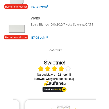
2
Bestell ein Muster
187,38 zł/m
VIVES
Etnia Blanco 10,0x20,0/Płytka Ścienna/GAT 1
2
Bestell ein Muster
117,02 zł/m
Weiter
Świetnie!
Ocena średnia 4 na 5
Na podstawie
1221 opinii
.
Sprawdź wszystkie opinie
tutaj
.
28.07.2026