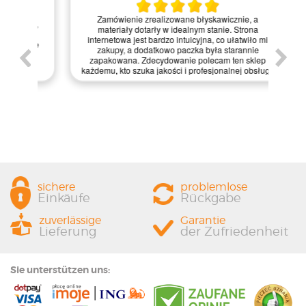
Kie
Zamówienie zrealizowane błyskawicznie, a
pie,
nie
materiały dotarły w idealnym stanie. Strona
gi.
int
internetowa jest bardzo intuicyjna, co ułatwiło mi
enie
św
zakupy, a dodatkowo paczka była starannie
one.
kl
zapakowana. Zdecydowanie polecam ten sklep
prze
każdemu, kto szuka jakości i profesjonalnej obsługi!
sichere
problemlose
Einkäufe
Rückgabe
zuverlässige
Garantie
Lieferung
der Zufriedenheit
Sie unterstützen uns: