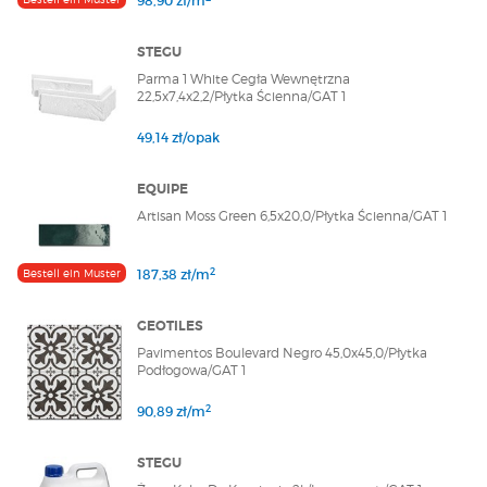
98,90 zł/m
STEGU
Parma 1 White Cegła Wewnętrzna
22,5x7,4x2,2/Płytka Ścienna/GAT 1
49,14 zł/opak
EQUIPE
Artisan Moss Green 6,5x20,0/Płytka Ścienna/GAT 1
2
Bestell ein Muster
187,38 zł/m
GEOTILES
Pavimentos Boulevard Negro 45,0x45,0/Płytka
Podłogowa/GAT 1
2
90,89 zł/m
STEGU