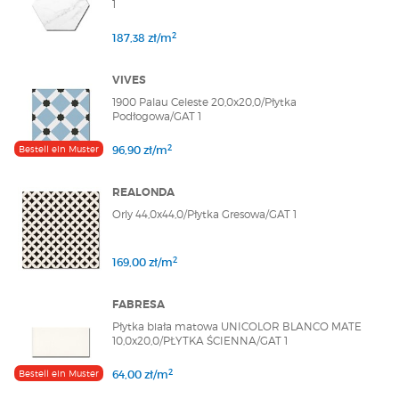
1
2
187,38 zł/m
VIVES
1900 Palau Celeste 20,0x20,0/Płytka
Podłogowa/GAT 1
2
Bestell ein Muster
96,90 zł/m
REALONDA
Orly 44,0x44,0/Płytka Gresowa/GAT 1
2
169,00 zł/m
FABRESA
Płytka biała matowa UNICOLOR BLANCO MATE
10,0x20,0/PŁYTKA ŚCIENNA/GAT 1
2
Bestell ein Muster
64,00 zł/m