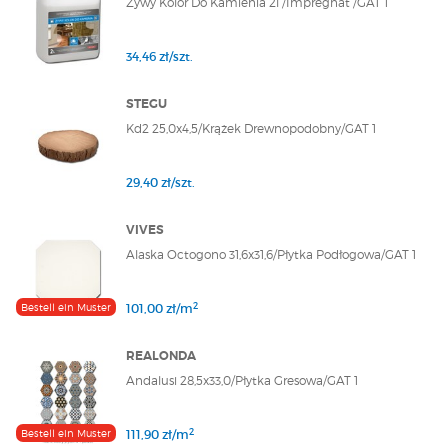
Żywy Kolor Do Kamienia 2l /Impregnat /GAT 1
34,46 zł/szt.
STEGU
Kd2 25,0x4,5/Krążek Drewnopodobny/GAT 1
29,40 zł/szt.
VIVES
Alaska Octogono 31,6x31,6/Płytka Podłogowa/GAT 1
2
Bestell ein Muster
101,00 zł/m
REALONDA
Andalusi 28,5x33,0/Płytka Gresowa/GAT 1
2
Bestell ein Muster
111,90 zł/m