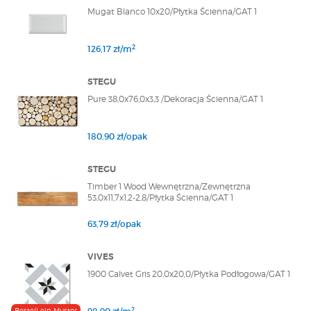
Mugat Blanco 10x20/Płytka Ścienna/GAT 1
2
126,17 zł/m
STEGU
Pure 38,0x76,0x3,3 /Dekoracja Ścienna/GAT 1
180,90 zł/opak
STEGU
Timber 1 Wood Wewnętrzna/Zewnętrzna
53,0x11,7x1,2-2,8/Płytka Ścienna/GAT 1
63,79 zł/opak
VIVES
1900 Calvet Gris 20,0x20,0/Płytka Podłogowa/GAT 1
2
Bestell ein Muster