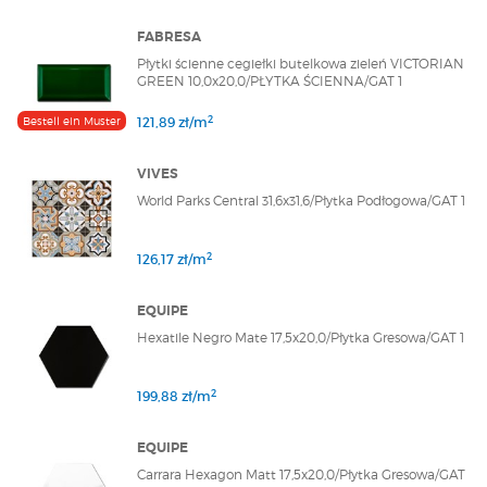
FABRESA
Płytki ścienne cegiełki butelkowa zieleń VICTORIAN
GREEN 10,0x20,0/PŁYTKA ŚCIENNA/GAT 1
2
Bestell ein Muster
121,89 zł/m
VIVES
World Parks Central 31,6x31,6/Płytka Podłogowa/GAT 1
2
126,17 zł/m
EQUIPE
Hexatile Negro Mate 17,5x20,0/Płytka Gresowa/GAT 1
2
199,88 zł/m
EQUIPE
Carrara Hexagon Matt 17,5x20,0/Płytka Gresowa/GAT