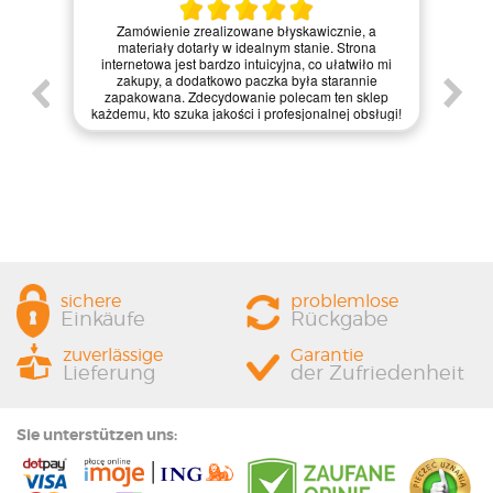
Kie
Zamówienie zrealizowane błyskawicznie, a
pie,
nie
materiały dotarły w idealnym stanie. Strona
gi.
int
internetowa jest bardzo intuicyjna, co ułatwiło mi
enie
św
zakupy, a dodatkowo paczka była starannie
one.
kl
zapakowana. Zdecydowanie polecam ten sklep
prze
każdemu, kto szuka jakości i profesjonalnej obsługi!
sichere
problemlose
Einkäufe
Rückgabe
zuverlässige
Garantie
Lieferung
der Zufriedenheit
Sie unterstützen uns: