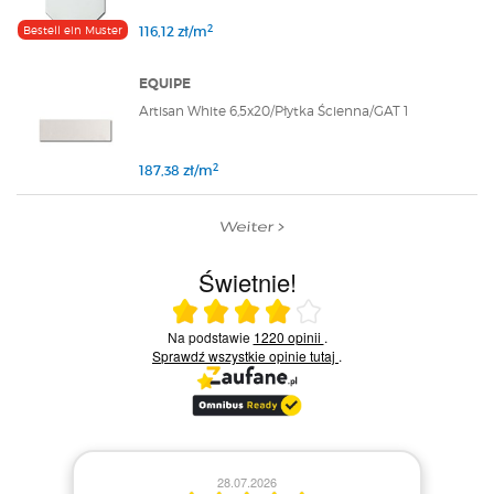
2
Bestell ein Muster
116,12 zł/m
EQUIPE
Artisan White 6,5x20/Płytka Ścienna/GAT 1
2
187,38 zł/m
Weiter
Świetnie!
Ocena średnia 4 na 5
Na podstawie
1220 opinii
.
Sprawdź wszystkie opinie
tutaj
.
28.07.2026