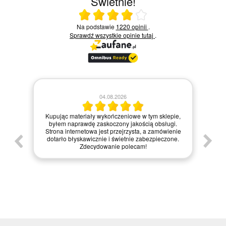
Świetnie!
Ocena średnia 4 na 5
Na podstawie
1220 opinii
.
Sprawdź wszystkie opinie
tutaj
.
28.07.2026
04.08.2026
Zamówienie zrealizowane błyskawic
 wykończeniowe w tym sklepie,
materiały dotarły w idealnym stanie.
askoczony jakością obsługi.
internetowa jest bardzo intuicyjna, co u
jest przejrzysta, a zamówienie
zakupy, a dodatkowo paczka była st
nie i świetnie zabezpieczone.
zapakowana. Zdecydowanie polecam t
dowanie polecam!
każdemu, kto szuka jakości i profesjonal