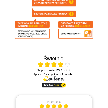
Świetnie!
Ocena średnia 4 na 5
Na podstawie
1220 opinii
.
Sprawdź wszystkie opinie
tutaj
.
28.07.2026