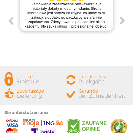
Kie
Zamówienie zrealizowane błyskawicznie, a
pie,
nie
materiały dotarły w idealnym stanie. Strona
gi.
int
internetowa jest bardzo intuicyjna, co ułatwiło mi
enie
św
zakupy, a dodatkowo paczka była starannie
one.
kl
zapakowana. Zdecydowanie polecam ten sklep
prze
każdemu, kto szuka jakości i profesjonalnej obsługi!
sichere
problemlose
Einkäufe
Rückgabe
zuverlässige
Garantie
Lieferung
der Zufriedenheit
Sie unterstützen uns: