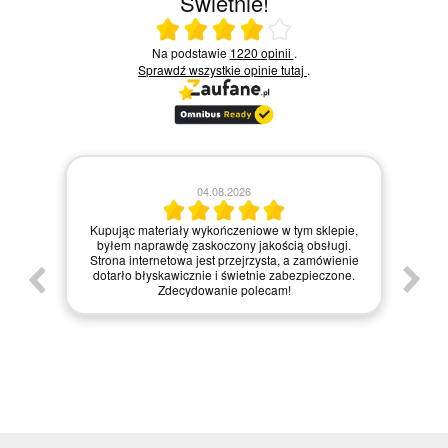
Świetnie!
Ocena średnia 4 na 5
Na podstawie
1220 opinii
.
Sprawdź wszystkie opinie
tutaj
.
04.08.2026
y z
ła
Kupując materiały wykończeniowe w tym sklepie,
ne i
byłem naprawdę zaskoczony jakością obsługi.
int
Strona internetowa jest przejrzysta, a zamówienie
głem
dotarło błyskawicznie i świetnie zabezpieczone.
za
.
Zdecydowanie polecam!
każd
kto