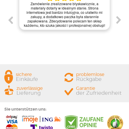
Kie
Zamówienie zrealizowane błyskawicznie, a
pie,
nie
materiały dotarły w idealnym stanie. Strona
gi.
int
internetowa jest bardzo intuicyjna, co ułatwiło mi
enie
św
zakupy, a dodatkowo paczka była starannie
one.
kl
zapakowana. Zdecydowanie polecam ten sklep
prze
każdemu, kto szuka jakości i profesjonalnej obsługi!
sichere
problemlose
Einkäufe
Rückgabe
zuverlässige
Garantie
Lieferung
der Zufriedenheit
Sie unterstützen uns: