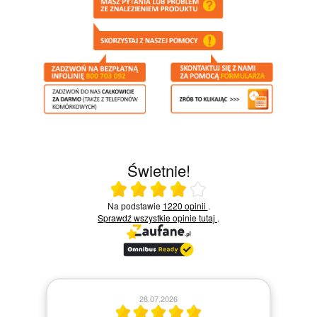
Świetnie!
Ocena średnia 4 na 5
Na podstawie
1220 opinii
.
Sprawdź wszystkie opinie
tutaj
.
28.07.2026