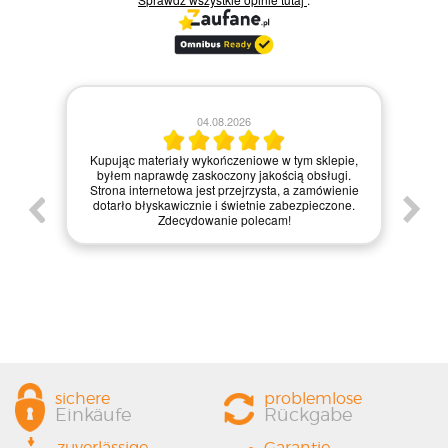
04.08.2026
Zamówie
Kupując materiały wykończeniowe w tym sklepie,
materia
byłem naprawdę zaskoczony jakością obsługi.
internetow
Strona internetowa jest przejrzysta, a zamówienie
zakupy,
dotarło błyskawicznie i świetnie zabezpieczone.
zapakowa
Zdecydowanie polecam!
każdemu, kt
sichere
problemlose
Einkäufe
Rückgabe
zuverlässige
Garantie