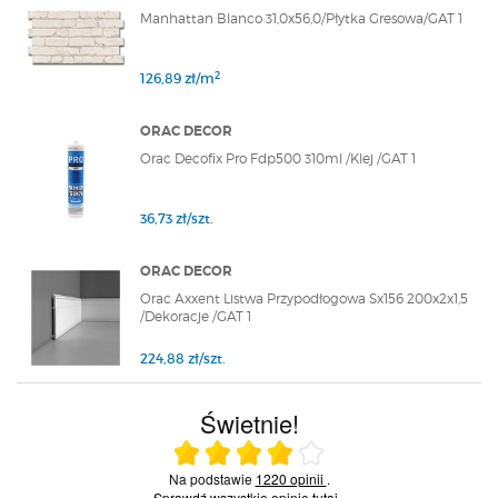
Manhattan Blanco 31,0x56,0/Płytka Gresowa/GAT 1
2
126,89 zł/m
ORAC DECOR
Orac Decofix Pro Fdp500 310ml /Klej /GAT 1
36,73 zł/szt.
ORAC DECOR
Orac Axxent Listwa Przypodłogowa Sx156 200x2x1,5
/Dekoracje /GAT 1
224,88 zł/szt.
Świetnie!
Ocena średnia 4 na 5
Na podstawie
1220 opinii
.
Sprawdź wszystkie opinie
tutaj
.