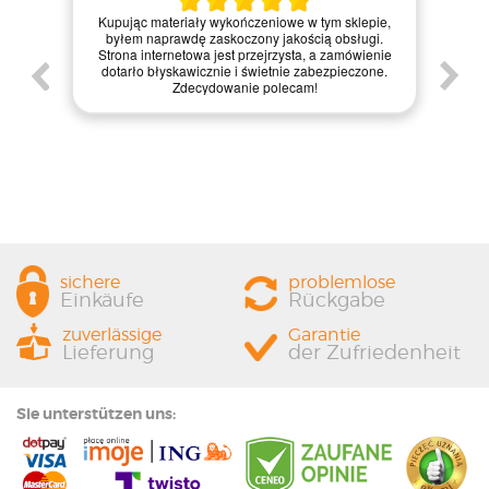
Zamówienie zrealizowane bły
eriały wykończeniowe w tym sklepie,
materiały dotarły w idealnym 
awdę zaskoczony jakością obsługi.
internetowa jest bardzo intuicyjn
netowa jest przejrzysta, a zamówienie
zakupy, a dodatkowo paczka b
skawicznie i świetnie zabezpieczone.
zapakowana. Zdecydowanie pol
Zdecydowanie polecam!
każdemu, kto szuka jakości i profe
sichere
problemlose
Einkäufe
Rückgabe
zuverlässige
Garantie
Lieferung
der Zufriedenheit
Sie unterstützen uns: