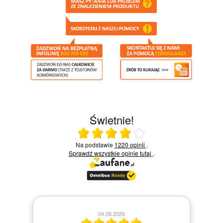
Świetnie!
Ocena średnia 4 na 5
Na podstawie
1220 opinii
.
Sprawdź wszystkie opinie
tutaj
.
28.07.2026
04.08.2026