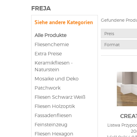
FREJA
Gefundene Produ
Siehe andere Kategorien
Preis
Alle Produkte
Fliesenchemie
Format
Extra Preise
Keramikfliesen -
Naturstein
Mosaike und Deko
Patchwork
Fliesen Schwarz Weiß
Fliesen Holzoptik
Fassadenfliesen
CREA
Feinsteinzeug
Listwa Przypo
2
Fliesen Hexagon