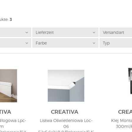
kte:
3
Lieferzeit
Versandart
Farbe
Typ
TIVA
CREATIVA
CREA
dłogowa Lpc-
Listwa Oświetleniowa Loc-
Klej Mon
0m
06
300ml/K