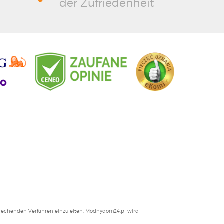
der Zufriedenheit
ntsprechenden Verfahren einzuleiten. Modnydom24.pl wird