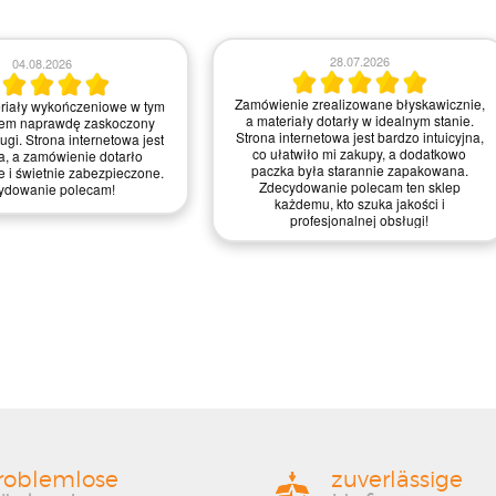
23.07.2026
21.07.2026
realizowane błyskawicznie,
Zamówienie było proste do zrealizowania,
 wykończeniowe dotarły w
a strona intuicyjna. Myślę, że mogliby
anie, świetnie zapakowane.
trochę poprawić szybkość dostawy, ale
jest intuicyjna i przyjemna w
ogólnie jestem zadowolony z jakości
 zdecydowanie ułatwiło mi
materiałów i obsługi – zasługują na
wątpienia wrócę po więcej!
mocne cztery gwiazdki!
roblemlose
zuverlässige