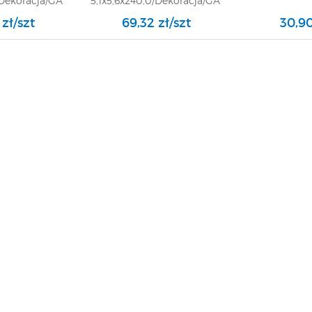
/Dekoracja/GAT
5,1x5,6x240,0/Dekoracja/GAT
1
 zł/szt
69,32 zł/szt
30,90