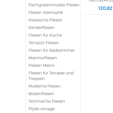
1,6x11,0x244,0
Fischgrätenmuster Fliesen
1
120,82
Fliesen Steinoptik
Klassische Fliesen
Klinkerfliesen
Fliesen für Küche
Terrazzo Fliesen
Fliesen für Badezimmer
Marmorfliesen
Fliesen Metro
Fliesen für Terrasse und
Treppen
Moderne Fliesen
Bodenfliesen
Technische Fliesen
Płytki vintage