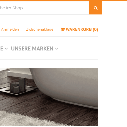
WARENKORB
(
0
)
Anmelden
Zwischenablage
RE
UNSERE MARKEN