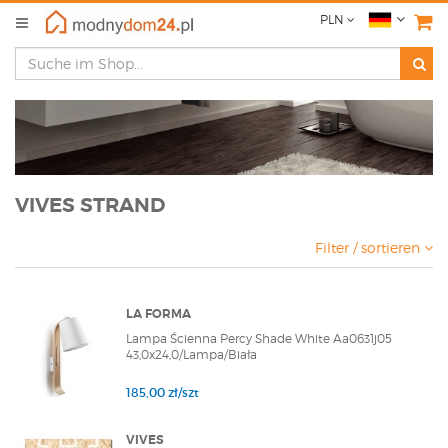
PLN
VIVES STRAND
Filter / sortieren
LA FORMA
Lampa Ścienna Percy Shade White Aa0631j05
43,0x24,0/Lampa/Biała
185,00 zł/szt
VIVES