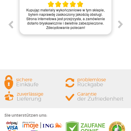
Zamówienie zrealizowane błyskawicznie, a
 w tym sklepie,
materiały dotarły w idealnym stanie. Strona
ością obsługi.
internetowa jest bardzo intuicyjna, co ułatwiło mi
ta, a zamówienie
zakupy, a dodatkowo paczka była starannie
e zabezpieczone.
zapakowana. Zdecydowanie polecam ten sklep
cam!
każdemu, kto szuka jakości i profesjonalnej obsługi!
sichere
problemlose
Einkäufe
Rückgabe
zuverlässige
Garantie
Lieferung
der Zufriedenheit
Sie unterstützen uns: