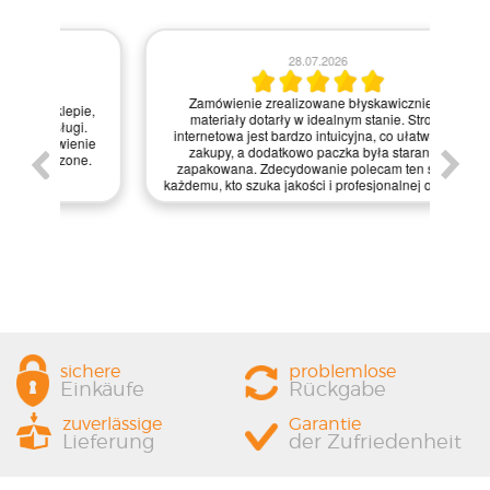
28.07.2026
Kie
Zamówienie zrealizowane błyskawicznie, a
pie,
nie
materiały dotarły w idealnym stanie. Strona
gi.
int
internetowa jest bardzo intuicyjna, co ułatwiło mi
enie
św
zakupy, a dodatkowo paczka była starannie
one.
kl
zapakowana. Zdecydowanie polecam ten sklep
prze
każdemu, kto szuka jakości i profesjonalnej obsługi!
sichere
problemlose
Einkäufe
Rückgabe
zuverlässige
Garantie
Lieferung
der Zufriedenheit