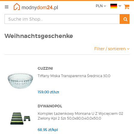
PLN
Weihnachtsgeschenke
Filter / sortieren
GUZZINI
Tiffany Miska Transparentna Średnica 30,0
159,00 zł/szt
DYWANOPOL
Komplet Łazienkowy Montana U Z Wycięciem 02
Zielony Kpl 2 Szt 50,0x80,0;40,0x50,0
68,95 zł/kpl