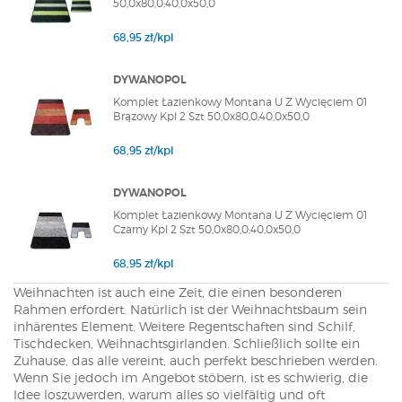
50,0x80,0;40,0x50,0
68,95 zł/kpl
DYWANOPOL
Komplet Łazienkowy Montana U Z Wycięciem 01
Brązowy Kpl 2 Szt 50,0x80,0;40,0x50,0
68,95 zł/kpl
DYWANOPOL
Komplet Łazienkowy Montana U Z Wycięciem 01
Czarny Kpl 2 Szt 50,0x80,0;40,0x50,0
68,95 zł/kpl
Weihnachten ist auch eine Zeit, die einen besonderen
Rahmen erfordert. Natürlich ist der Weihnachtsbaum sein
inhärentes Element. Weitere Regentschaften sind Schilf,
Tischdecken, Weihnachtsgirlanden. Schließlich sollte ein
Zuhause, das alle vereint, auch perfekt beschrieben werden.
Wenn Sie jedoch im Angebot stöbern, ist es schwierig, die
Idee loszuwerden, warum alles so vielfältig und oft