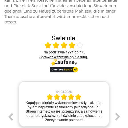
kann. Eine Thermotasche mit einem Lebensmittelbehälter
und Picknick-Sets sind für viele verschiedene Situationen
geeignet. Eine zu Hause zubereitete Mahlzeit, die in einer
Thermotasche aufbewahrt wird, schmeckt sicher noch
besser.
Świetnie!
Ocena średnia 4 na 5
Na podstawie
1221 opinii
.
Sprawdź wszystkie opinie
tutaj
.
28.07.2026
Zamówienie zrealizowane błyskawicznie, a
m sklepie,
materiały dotarły w idealnym stanie. Strona
 obsługi.
internetowa jest bardzo intuicyjna, co ułatwiło mi
 zamówienie
zakupy, a dodatkowo paczka była starannie
zpieczone.
zapakowana. Zdecydowanie polecam ten sklep
każdemu, kto szuka jakości i profesjonalnej obsługi!