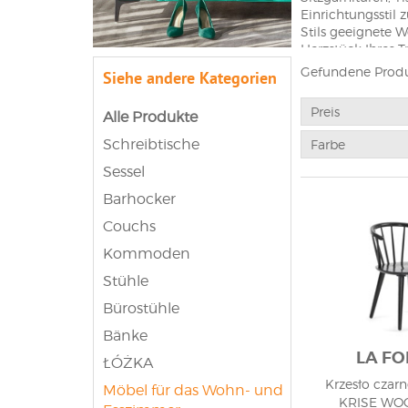
Einrichtungsstil 
Stils geeignete
Herzstück Ihres 
Gefundene Produ
Siehe andere Kategorien
Wohn-E
Preis
Alle Produkte
Die Kombination
Bauen und auch b
Schreibtische
Farbe
Esszimmermöbeln 
Sessel
Räumen nicht nur
durch Fenster od
Barhocker
die mit der Ges
Couchs
Wohnzimmers, das
müssen wir die 
Kommoden
kohärenten Ganze
mit einem elegan
Stühle
kleiner Esstisch 
Bürostühle
Klassis
Bänke
LA F
ŁÓŻKA
Die Wahl des Sti
Krzesło czar
soll, ist wichtig
Möbel für das Wohn- und
KRISE WO
den Gegebenheite