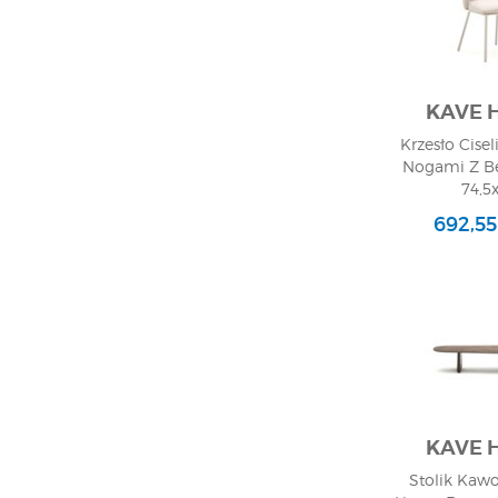
KAVE 
Krzesło Cise
Nogami Z Be
74,5x
692,55
KAVE 
Stolik Kawo