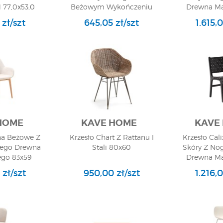
77,0x53,0
Beżowym Wykończeniu
Drewna M
 trotz seiner Modernität etwas mehr Platz benötigt. Wenn wir mehr 
76x58
47
Der skandinavische Stil, der nicht so viel Platz benötigt, sieht ebe
 zł/szt
645,05 zł/szt
1.615,
in Esszimmer Möbel im provenzalischen Stil wählen. Stühle, Tisch
ustikal wirken, aber sie werden den Raum ausfüllen und eine Atmos
die sorgfältig ausgewählte Produktpalette führender Unternehmen 
ss das moderne Design und die hohe Qualität dieser Produkte Ih
nden Sie sich bitte an unsere Berater, wir werden alle Fragen 
HOME
KAVE HOME
KAVE
na Beżowe Z
Krzesło Chart Z Rattanu I
Krzesło Cal
tego Drewna
Stali 80x60
Skóry Z No
go 83x59
Drewna M
86
 zł/szt
950,00 zł/szt
1.216,0