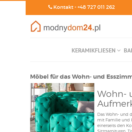
Kontakt -
+48 727 011 262
KERAMIKFLIESEN
BA
Möbel für das Wohn- und Esszim
Wohn- u
Aufmer
Das Wohn- und da
mit Familie und F
einerseits den K
Sitzgarnituren, 