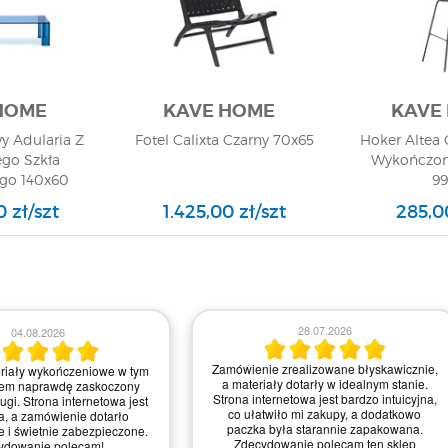
HOME
KAVE HOME
KAVE
y Adularia Z
Fotel Calixta Czarny 70x65
Hoker Altea 
ego Szkła
Wykończon
go 140x60
99
0 zł/szt
1.425,00 zł/szt
285,00
23.07.2026
21.07.2026
realizowane błyskawicznie,
Zamówienie było proste do zrealizowania,
 wykończeniowe dotarły w
a strona intuicyjna. Myślę, że mogliby
anie, świetnie zapakowane.
trochę poprawić szybkość dostawy, ale
jest intuicyjna i przyjemna w
ogólnie jestem zadowolony z jakości
 zdecydowanie ułatwiło mi
materiałów i obsługi – zasługują na
wątpienia wrócę po więcej!
mocne cztery gwiazdki!