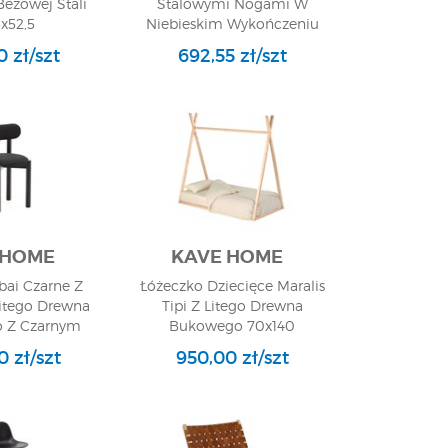
eżowej Stali
Stalowymi Nogami W
5x52,5
Niebieskim Wykończeniu
91x53
 zł/szt
692,55 zł/szt
 HOME
KAVE HOME
bai Czarne Z
Łóżeczko Dziecięce Maralis
itego Drewna
Tipi Z Litego Drewna
 Z Czarnym
Bukowego 70x140
niem 75x51
 zł/szt
950,00 zł/szt