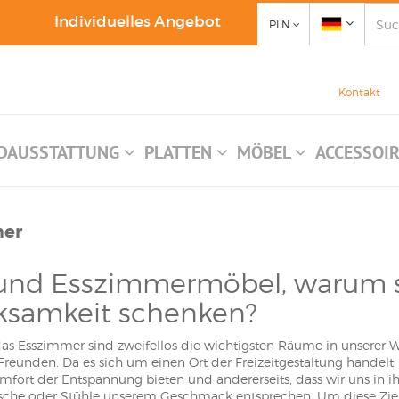
Individuelles Angebot
PLN
Kontakt
DAUSSTATTUNG
PLATTEN
MÖBEL
ACCESSOI
mer
nd Esszimmermöbel, warum so
ksamkeit schenken?
s Esszimmer sind zweifellos die wichtigsten Räume in unserer W
reunden. Da es sich um einen Ort der Freizeitgestaltung handelt, 
omfort der Entspannung bieten und andererseits, dass wir uns in
Tische oder Stühle unserem Geschmack entsprechen. Um diese Ziele 