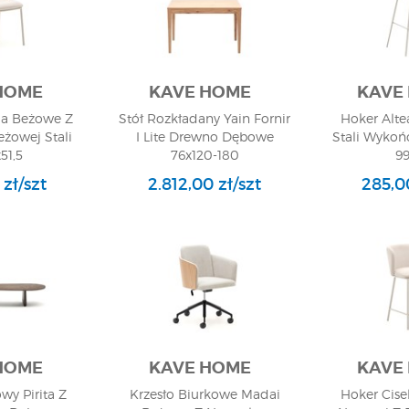
HOME
KAVE HOME
KAVE
lia Beżowe Z
Stół Rozkładany Yain Fornir
Hoker Alt
żowej Stali
I Lite Drewno Dębowe
Stali Wyko
51,5
76x120-180
9
 zł/szt
2.812,00 zł/szt
285,00
HOME
KAVE HOME
KAVE
wy Pirita Z
Krzesło Biurkowe Madai
Hoker Cise