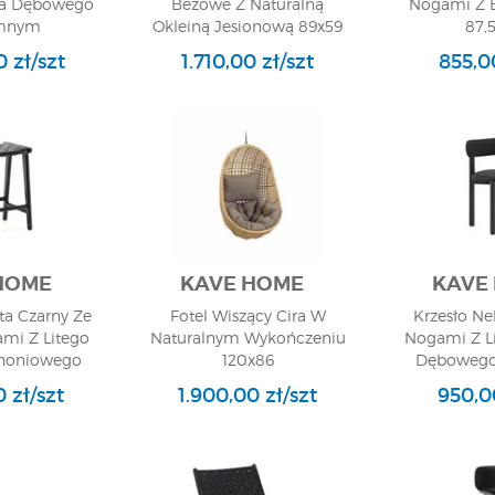
na Dębowego
Beżowe Z Naturalną
Nogami Z B
emnym
Okleiną Jesionową 89x59
87,
iem 28x146
0 zł/szt
1.710,00 zł/szt
855,00
HOME
KAVE HOME
KAVE
ta Czarny Ze
Fotel Wiszący Cira W
Krzesło Ne
mi Z Litego
Naturalnym Wykończeniu
Nogami Z L
honiowego
120x86
Dębowego
45
Wykończe
0 zł/szt
1.900,00 zł/szt
950,00