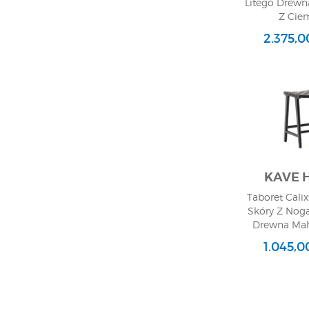
Litego Drew
Z Ci
Wykończen
2.375,0
KAVE 
Taboret Calix
Skóry Z Noga
Drewna Ma
67x
1.045,0