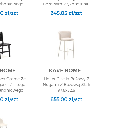
ahoniowego
Beżowym Wykończeniu
Platz zur Verfügung haben, sieht der Boho-Stil
x120
91x53
nso attraktiv aus. Wer einen klassischen Geschmack
00 zł/szt
645,05 zł/szt
e, Regale oder Bücherregale werden dann massiver
phäre der Stabilität und Vertrautheit in unser
der Möbelindustrie Ihr Interesse findet. Wir
re Erwartungen erfüllen werden. Wenn Sie weitere
zu unseren Wohn- und Esszimmermöbeln sofort
 HOME
KAVE HOME
ixta Czarne Ze
Hoker Ciselia Beżowy Z
gami Z Litego
Nogami Z Beżowej Stali
ahoniowego
97,5x52,5
x46
0 zł/szt
855,00 zł/szt