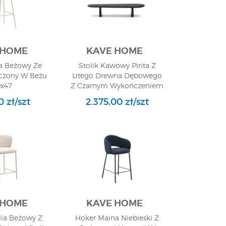
 HOME
KAVE HOME
ea Beżowy Ze
Stolik Kawowy Pirita Z
ńczony W Beżu
Litego Drewna Dębowego
9x47
Z Czarnym Wykończeniem
28x146
 zł/szt
2.375,00 zł/szt
 HOME
KAVE HOME
lia Beżowy Z
Hoker Maina Niebieski Z