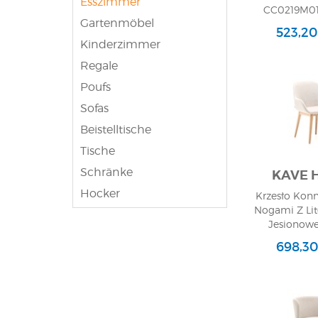
Esszimmer
CC0219M01 
industrielle Stil
Gartenmöbel
interessant aus. 
523,20
hat, kann für se
Kinderzimmer
sein, ein wenig r
Regale
Zuhause bringen.
Poufs
Wir hoffen, dass 
glauben auch, da
Sofas
Fragen haben, we
beantworten.
Beistelltische
Tische
Schränke
KAVE 
Hocker
Krzesło Kon
Nogami Z Li
Jesionowe
698,30