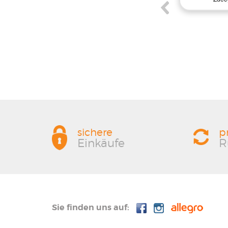
jakość produktów przekroczyła moje
oczekiwania. Z pewnością wrócę po więcej
materiałów do mojego projektu!
sichere
p
Einkäufe
R
Sie finden uns auf: