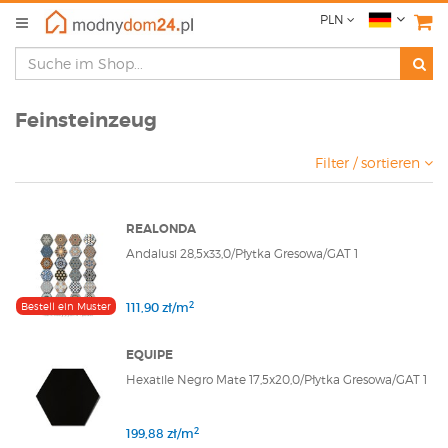
PLN
Feinsteinzeug
Filter / sortieren
REALONDA
Andalusi 28,5x33,0/Płytka Gresowa/GAT 1
2
Bestell ein Muster
111,90 zł/m
EQUIPE
Hexatile Negro Mate 17,5x20,0/Płytka Gresowa/GAT 1
2
199,88 zł/m