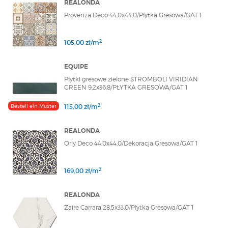
REALONDA
Provenza Deco 44,0x44,0/Płytka Gresowa/GAT 1
2
105,00 zł/m
EQUIPE
Płytki gresowe zielone STROMBOLI VIRIDIAN
GREEN 9,2x36,8/PŁYTKA GRESOWA/GAT 1
2
Bestell ein Muster
115,00 zł/m
REALONDA
Orly Deco 44,0x44,0/Dekoracja Gresowa/GAT 1
2
169,00 zł/m
REALONDA
Zaire Carrara 28,5x33,0/Płytka Gresowa/GAT 1