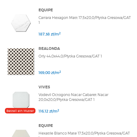
EQUIPE
Carrara Hexagon Matt 17,5x20,0/Płytka Gresowa/GAT
1
2
187,38 zł/m
REALONDA
Orly 44,0x44,0/Płytka Gresowa/GAT 1
2
169,00 zł/m
VIVES
Vodevil Octogono Nacar Cabaret Nacar
20,0x20,0/Płytka Gresowa/GAT 1
2
Bestell ein Muster
116,12 zł/m
EQUIPE
Hexatile Blanco Mate 17,5x20,0/Płytka Gresowa/GAT