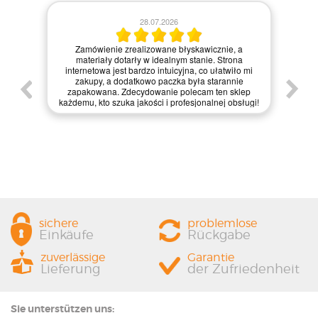
28.07.2026
Kie
Zamówienie zrealizowane błyskawicznie, a
pie,
nie
materiały dotarły w idealnym stanie. Strona
gi.
int
internetowa jest bardzo intuicyjna, co ułatwiło mi
enie
św
zakupy, a dodatkowo paczka była starannie
one.
kl
zapakowana. Zdecydowanie polecam ten sklep
prze
każdemu, kto szuka jakości i profesjonalnej obsługi!
sichere
problemlose
Einkäufe
Rückgabe
zuverlässige
Garantie
Lieferung
der Zufriedenheit
Sie unterstützen uns: