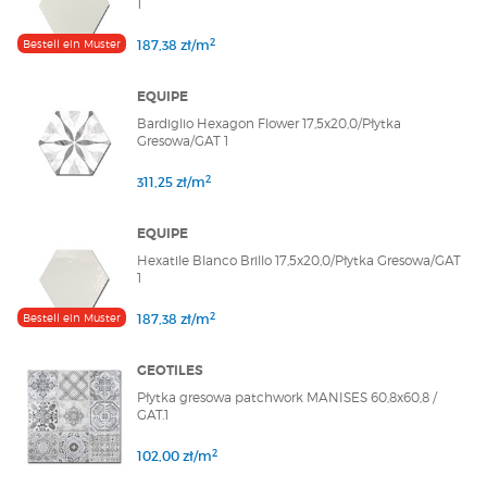
1
2
Bestell ein Muster
187,38 zł/m
EQUIPE
Bardiglio Hexagon Flower 17,5x20,0/Płytka
Gresowa/GAT 1
2
311,25 zł/m
EQUIPE
Hexatile Blanco Brillo 17,5x20,0/Płytka Gresowa/GAT
1
2
Bestell ein Muster
187,38 zł/m
GEOTILES
Płytka gresowa patchwork MANISES 60,8x60,8 /
GAT.1
2
102,00 zł/m