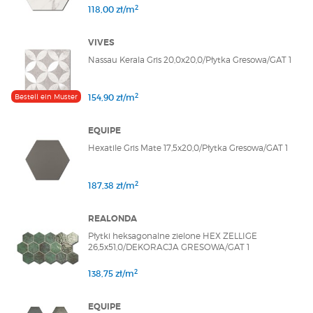
2
118,00 zł/m
VIVES
Nassau Kerala Gris 20,0x20,0/Płytka Gresowa/GAT 1
2
Bestell ein Muster
154,90 zł/m
EQUIPE
Hexatile Gris Mate 17,5x20,0/Płytka Gresowa/GAT 1
2
187,38 zł/m
REALONDA
Płytki heksagonalne zielone HEX ZELLIGE
26,5x51,0/DEKORACJA GRESOWA/GAT 1
2
138,75 zł/m
EQUIPE