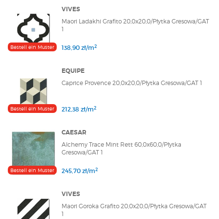
VIVES
Maori Ladakhi Grafito 20,0x20,0/Płytka Gresowa/GAT
1
2
Bestell ein Muster
138,90 zł/m
EQUIPE
Caprice Provence 20,0x20,0/Płytka Gresowa/GAT 1
2
Bestell ein Muster
212,38 zł/m
CAESAR
Alchemy Trace Mint Rett 60,0x60,0/Płytka
Gresowa/GAT 1
2
Bestell ein Muster
245,70 zł/m
VIVES
Maori Goroka Grafito 20,0x20,0/Płytka Gresowa/GAT
1