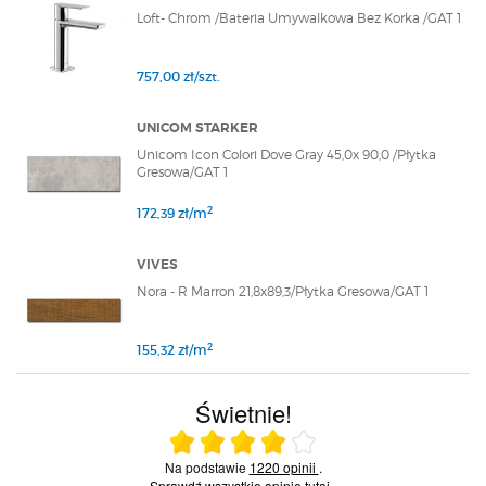
Loft- Chrom /Bateria Umywalkowa Bez Korka /GAT 1
757,00 zł/szt.
UNICOM STARKER
Unicom Icon Colori Dove Gray 45,0x 90,0 /Płytka
Gresowa/GAT 1
2
172,39 zł/m
VIVES
Nora - R Marron 21,8x89,3/Płytka Gresowa/GAT 1
2
155,32 zł/m
Świetnie!
Ocena średnia 4 na 5
Na podstawie
1220 opinii
.
Sprawdź wszystkie opinie
tutaj
.