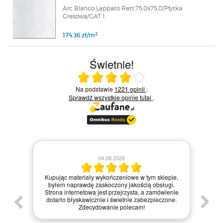
Arc Blanco Lappato Rett.75,0x75,0/Płytka
Gresowa/GAT 1
2
174.36 zł/m
Świetnie!
Ocena średnia 4 na 5
Na podstawie
1221 opinii
.
Sprawdź wszystkie opinie
tutaj
.
28.07.2026
04.08.2026
Zamówienie zrealizowane bły
eriały wykończeniowe w tym sklepie,
materiały dotarły w idealnym 
awdę zaskoczony jakością obsługi.
internetowa jest bardzo intuicyjn
netowa jest przejrzysta, a zamówienie
zakupy, a dodatkowo paczka b
skawicznie i świetnie zabezpieczone.
zapakowana. Zdecydowanie pol
Zdecydowanie polecam!
każdemu, kto szuka jakości i profe