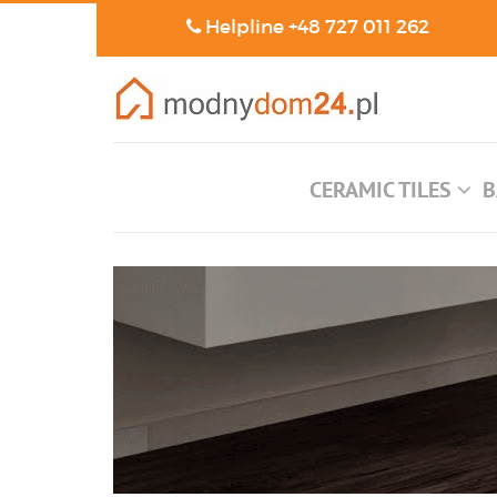
Helpline
+48 727 011 262
CERAMIC TILES
B