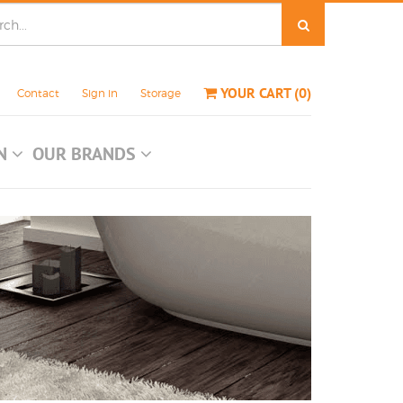
YOUR CART
(
0
)
Contact
Sign in
Storage
ON
OUR BRANDS