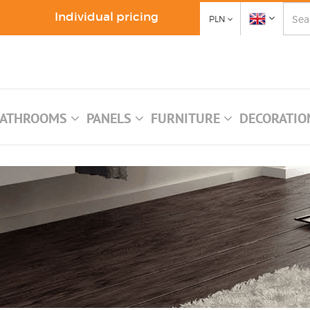
Individual pricing
PLN
ATHROOMS
PANELS
FURNITURE
DECORATI