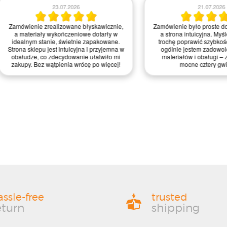
23.07.2026
21.07.2026
realizowane błyskawicznie,
Zamówienie było proste do zrealizowania,
 wykończeniowe dotarły w
a strona intuicyjna. Myślę, że mogliby
anie, świetnie zapakowane.
trochę poprawić szybkość dostawy, ale
jest intuicyjna i przyjemna w
ogólnie jestem zadowolony z jakości
 zdecydowanie ułatwiło mi
materiałów i obsługi – zasługują na
wątpienia wrócę po więcej!
mocne cztery gwiazdki!
assle-free
trusted
eturn
shipping