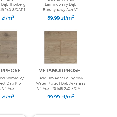
Dąb Thorberg
Laminowany Dąb
x19,2x0,8/GAT 1
Bursztynowy Ac4 V4
125,7x19,2x0,8/GAT 1
2
2
 zł/m
89.99 zł/m
RPHOSE
METAMORPHOSE
nel Winylowy
Belgium Panel Winylowy
tect Dąb Rio
Water Protect Dąb Arkansas
e V4 Ac5
V4 Ac5 126,1x19,2x0,8/GAT 1
2x0,8/GAT 1
2
2
 zł/m
99.99 zł/m