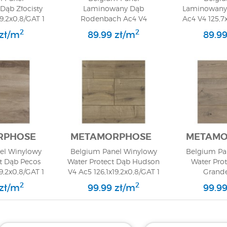
ąb Złocisty
Laminowany Dąb
Laminowany 
9,2x0,8/GAT 1
Rodenbach Ac4 V4
Ac4 V4 125,7
125,7x19,2x0,8/GAT 1
2
2
 zł/m
89.99 zł/m
89.99
RPHOSE
METAMORPHOSE
METAMO
el Winylowy
Belgium Panel Winylowy
Belgium Pa
t Dąb Pecos
Water Protect Dąb Hudson
Water Pro
9,2x0,8/GAT 1
V4 Ac5 126,1x19,2x0,8/GAT 1
Grand
126,1x19,
2
2
 zł/m
99.99 zł/m
99.99