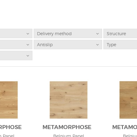
Delivery method
Structure
Antislip
Type
RPHOSE
METAMORPHOSE
METAMO
 Panel
Belgium Panel
Belgi