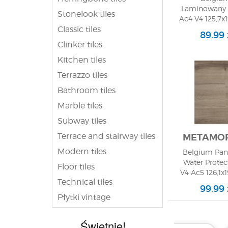
Laminowany D
Stonelook tiles
Ac4 V4 125,7x1
Classic tiles
89.99
Clinker tiles
Kitchen tiles
Terrazzo tiles
Bathroom tiles
Marble tiles
Subway tiles
Terrace and stairway tiles
METAMO
Modern tiles
Belgium Pan
Water Protec
Floor tiles
V4 Ac5 126,1x1
Technical tiles
99.99
Płytki vintage
Świetnie!