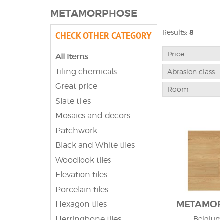
METAMORPHOSE
Results:
8
CHECK OTHER CATEGORY
Price
All items
Tiling chemicals
Abrasion class
Great price
Room
Slate tiles
Mosaics and decors
Patchwork
Black and White tiles
Woodlook tiles
Elevation tiles
Porcelain tiles
METAMO
Hexagon tiles
Herringbone tiles
Belgium