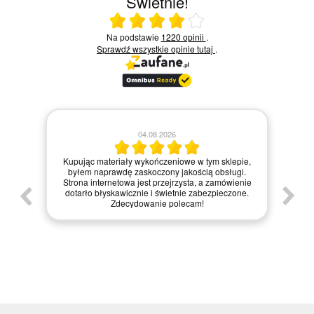
Świetnie!
Ocena średnia 4 na 5
Na podstawie
1220 opinii
.
Sprawdź wszystkie opinie
tutaj
.
28.07.2026
.2026
Zamówienie zrealizowane błyskawicznie,
czeniowe w tym sklepie,
materiały dotarły w idealnym stanie. Stro
zony jakością obsługi.
internetowa jest bardzo intuicyjna, co ułatwił
przejrzysta, a zamówienie
zakupy, a dodatkowo paczka była starann
 świetnie zabezpieczone.
zapakowana. Zdecydowanie polecam ten sk
ie polecam!
każdemu, kto szuka jakości i profesjonalnej ob