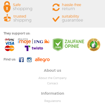
Safe
hassle-free
shopping
return
trusted
suitability
shipping
guarantee
They support us:
Find us:
About us
About the Company
Contact
Information
Regulations