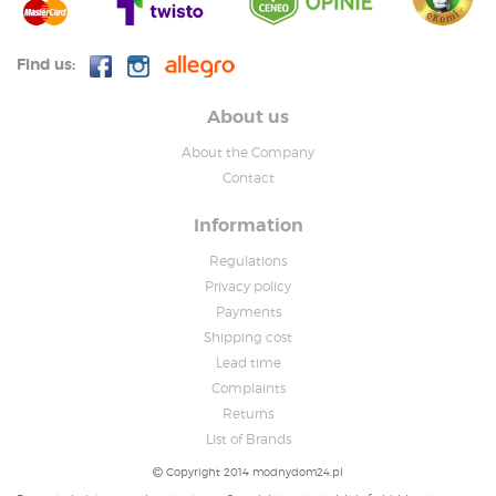
Find us:
About us
About the Company
Contact
Information
Regulations
Privacy policy
Payments
Shipping cost
Lead time
Complaints
Returns
List of Brands
Copyright 2014 modnydom24.pl