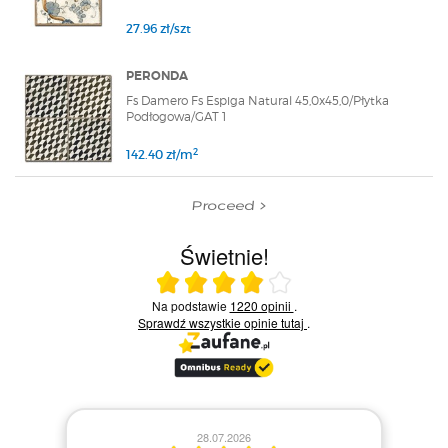
27.96 zł/szt
PERONDA
Fs Damero Fs Espiga Natural 45,0x45,0/Płytka
Podłogowa/GAT 1
2
142.40 zł/m
Proceed
Świetnie!
Ocena średnia 4 na 5
Na podstawie
1220 opinii
.
Sprawdź wszystkie opinie
tutaj
.
28.07.2026