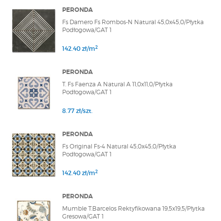
PERONDA
Fs Damero Fs Rombos-N Natural 45,0x45,0/Płytka
Podłogowa/GAT 1
2
142.40 zł/m
PERONDA
T. Fs Faenza A Natural A 11,0x11,0/Płytka
Podłogowa/GAT 1
8.77 zł/szt.
PERONDA
Fs Original Fs-4 Natural 45,0x45,0/Płytka
Podłogowa/GAT 1
2
142.40 zł/m
PERONDA
Mumble T.Barcelos Rektyfikowana 19,5x19,5/Płytka
Gresowa/GAT 1