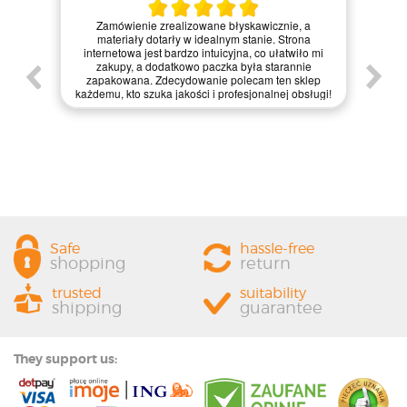
Kie
Zamówienie zrealizowane błyskawicznie, a
pie,
nie
materiały dotarły w idealnym stanie. Strona
gi.
int
internetowa jest bardzo intuicyjna, co ułatwiło mi
enie
św
zakupy, a dodatkowo paczka była starannie
one.
kl
zapakowana. Zdecydowanie polecam ten sklep
prze
każdemu, kto szuka jakości i profesjonalnej obsługi!
Safe
hassle-free
shopping
return
trusted
suitability
shipping
guarantee
They support us: