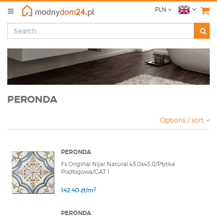
PLN
PERONDA
Options / sort
PERONDA
Fs Original Nijar Natural 45,0x45,0/Płytka
Podłogowa/GAT 1
2
142.40 zł/m
PERONDA