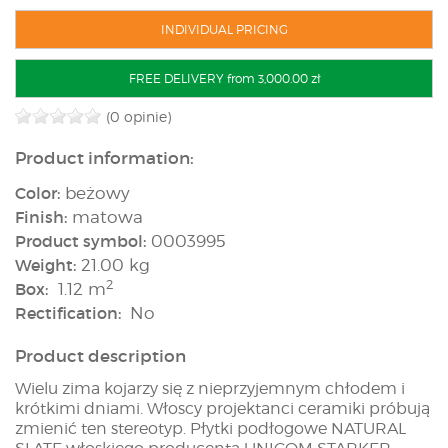
INDIVIDUAL PRICING
FREE DELIVERY from 3,000.00 zł
(0 opinie)
Product information:
Color:
beżowy
Finish:
matowa
Product symbol:
0003995
Weight:
21.00 kg
2
Box:
1.12 m
Rectification:
No
Product description
Wielu zima kojarzy się z nieprzyjemnym chłodem i
krótkimi dniami. Włoscy projektanci ceramiki próbują
zmienić ten stereotyp. Płytki podłogowe NATURAL