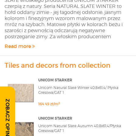
SLATE włoskiego producenta UNICOM STARKER
czerpią z natury. Seria NATURAL SLATE WINTER to
hołd oddany zimie - jej łagodnej odsłonie, jasnym
kolorom i finezyjnym wzorom malowanym przez
mróz na szybach. Matowe płytki w kolorach beżu i
szarości z pewnością odczarują negatywne
postrzeganie zimy. Za włoskim producentem
UNICOM STARKER stoi filozofia dynamicznej
Read more
przedsiębiorczości połączonej z ciągłym
poszukiwaniem nowych technologii produkcji. Ta
kombinacja pozwoliła na stworzenie palety
Tiles and decors from collection
produktów harmonizujących z każdym typem
architektury. UNICOM STARKER łączy świadomość
stylu z oryginalną estetyką. Dzięki temu na przestrzeni
UNICOM STARKER
lat stał się synonimem najwyższej jakości i
Unicom Natural Slate Winter 40,8x61,4/ Płytka
designerskiej ceramiki. Sklep modnydom24.pl oferuje
Gresowa/GAT 1
Klientom wszystkie płytki z oferty Producenta. Jeżeli
ZOBACZ OPINIE
na stronie sklepu nie znalazłeś interesującej Cię płytki
2
164.49 zł/m
skontaktuj się z nami poprzez formularz szybkiej
wyceny lub wyślij maila na adres
UNICOM STARKER
sklep@modnydom24.pl
Unicom Natural Slate Autumn 40,8x61,4/Płytka
Gresowa/GAT 1