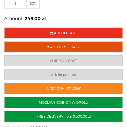
szt.
249.00
zł
Amount:
ADD TO CART
ADD TO STORAGE
SHIPPING COST
Ask for product
INDIVIDUAL PRICING
MOŻLIWY ODBIÓR W OPOLU
FREE DELIVERY from 3,000.00 zł