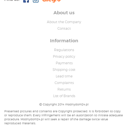
About us
About the Company
Contact
Information
Regulations
Privacy policy
Payments
Shipping cost
Lead time
Complaints
Returns
List of Brands
Copyright 2014 modnydom24.pl
Presented pictures and contents are Copyright protected. It is forbidden to copy
or reproduce them. Every infringement will be an autorization to initiate adequate
procedure. Modnydom24.pl will seek a repair of the damage twice value
reproduced materials.