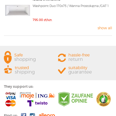
Washpoint Duo 170x75 / Wanna Prostokątna /GAT 1
795.00 zł/szt.
show all
Safe
hassle-free
shopping
return
trusted
suitability
shipping
guarantee
They support us:
Find us: