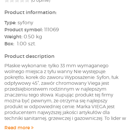
(0 opinie)
Product information:
Type:
syfony
Product symbol:
111069
Weight:
0.50 kg
Box:
1.00 szt.
Product description
Płaskie wykonanie: tylko 33 mm wymaganego
wolnego miejsca z tyłu wanny Nie występuje:
pokrętło, korek do zaworu Wyposażenie: Syfon, łuk
odpływowy 45°, zawór chromowany Viega jest
przedsiębiorstwem rodzinnym w najlepszym
znaczeniu tego słowa. Kupując produkt tej firmy
można być pewnym, że otrzyma się najlepszy
produkt w odpowiedniej cenie. Marka VIEGA jest
producentem najwyższej jakości artykułów dla
techniki sanitarnej, grzewczej i gazowniczej. To lider w
swojej branży, a najwyższa jakość produktów i
Read more
sprawdzony serwis przekonują nawet najbardziej