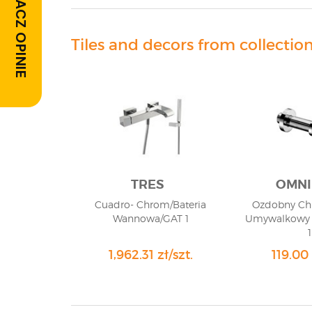
ZOBACZ OPINIE
Tiles and decors from collectio
TRES
OMNI
Cuadro- Chrom/Bateria
Ozdobny Chr
Wannowa/GAT 1
Umywalkowy 
1
1,962.31 zł/szt.
119.00 