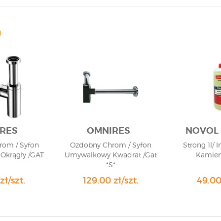
n
RES
OMNIRES
NOVOL 
om / Syfon
Ozdobny Chrom / Syfon
Strong 1l/
Okrągły /GAT
Umywalkowy Kwadrat /Gat
Kamien
*S*
zł/szt.
129.00 zł/szt.
49.00 