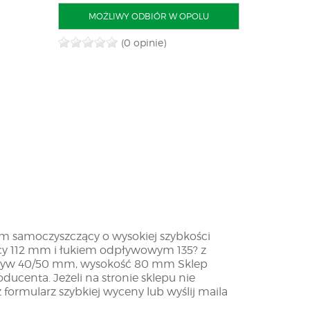
MOŻLIWY ODBIÓR W OPOLU
(0 opinie)
 samoczyszczący o wysokiej szybkości
cy 112 mm i łukiem odpływowym 135? z
pływ 40/50 mm, wysokość 80 mm Sklep
ucenta. Jeżeli na stronie sklepu nie
 formularz szybkiej wyceny lub wyślij maila