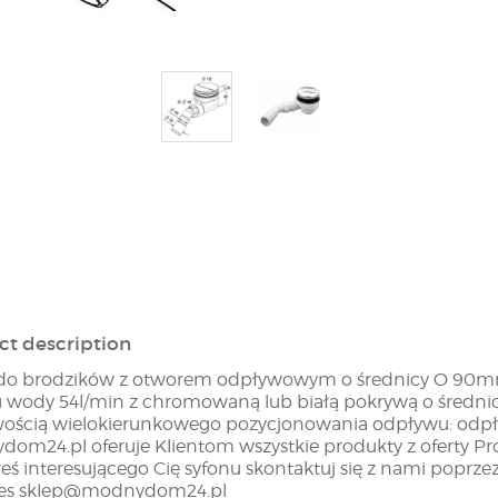
ct description
do brodzików z otworem odpływowym o średnicy O 90mm
 wody 54l/min z chromowaną lub białą pokrywą o średni
ością wielokierunkowego pozycjonowania odpływu: od
om24.pl oferuje Klientom wszystkie produkty z oferty Prod
łeś interesującego Cię syfonu skontaktuj się z nami poprzez
res sklep@modnydom24.pl