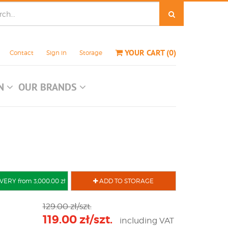
YOUR CART
(
0
)
Contact
Sign in
Storage
ON
OUR BRANDS
VERY from 3,000.00 zł
ADD TO STORAGE
129.00 zł/szt.
119.00 zł/szt.
including VAT