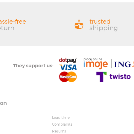
assle-free
trusted
eturn
shipping
They support us:
ion
Lead time
Complaints
Returns