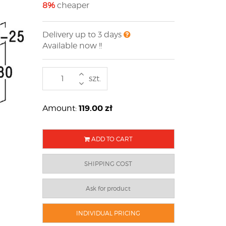
8%
cheaper
Delivery up to 3 days
Available now !!
szt.
119.00
zł
Amount:
ADD TO CART
SHIPPING COST
Ask for product
INDIVIDUAL PRICING