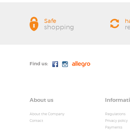
Safe
h
shopping
r
Find us:
About us
Informat
About the Company
Regulations
Contact
Privacy policy
Payments