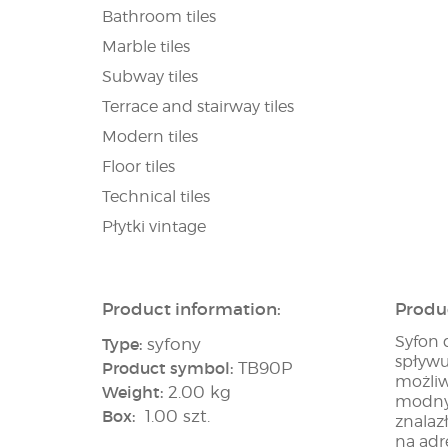
Bathroom tiles
Marble tiles
Subway tiles
Terrace and stairway tiles
Modern tiles
Floor tiles
Technical tiles
Płytki vintage
Product information:
Produ
Syfon 
Type:
syfony
spływu
Product symbol:
TB90P
możliw
Weight:
2.00 kg
modnyd
Box:
1.00 szt.
znalaz
na ad