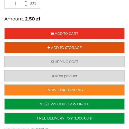
szt.
2.50
zł
Amount:
ADD TO CART
ADD TO STORAGE
SHIPPING COST
Ask for product
INDIVIDUAL PRICING
MOŻLIWY ODBIÓR W OPOLU
FREE DELIVERY from 3,000.00 zł