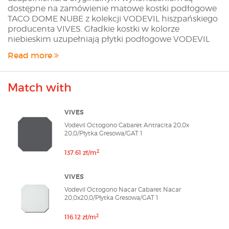
dostępne na zamówienie matowe kostki podłogowe
TACO DOME NUBE z kolekcji VODEVIL hiszpańskiego
producenta VIVES. Gładkie kostki w kolorze
niebieskim uzupełniają płytki podłogowe VODEVIL
OCTOGONO we wszystkich wersjach kolorystycznych
Read more
- CABARET NACAR, CABARET ANTRACITA i CABARET
HUMO, oraz niezależnie od wzoru - VARIETTE
SOMBRA, ZIMER MULTICOLOR, MUSICHALLS
Match with
MULTICOLOR, DIGLAS MULTICOLOR czy RITTER
MULTICOLOR. Mogą być również wykorzystywane na
ścianach w formie niezależnego deseniu. Kostki TACO
VIVES
DOME w kombinacji z płytkami z serii VODEVIL
Vodevil Octogono Cabaret Antracita 20,0x
OCTOGONO stworzą retro wnętrze niczym z
20,0/Płytka Gresowa/GAT 1
najnowszych katalogów dekoratorskich. Sklep
modnydom24.pl oferuje Klientom wszystkie płytki z
2
137.61 zł/m
oferty Producenta. Jeżeli na stronie sklepu nie
znalazłeś interesującej Cię płytki skontaktuj się z nami
VIVES
poprzez formularz szybkiej wyceny lub wyślij maila na
Vodevil Octogono Nacar Cabaret Nacar
adres sklep@modnydom24.pl
20,0x20,0/Płytka Gresowa/GAT 1
2
116.12 zł/m