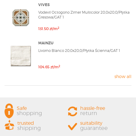
VIVES
Vodevil Octogono Zimer Multicolor 20,0x20,0/Płytka
Gresowa/GAT 1
2
131.50 zł/m
MAINZU
Livorno Blanco 20,0x20,0/Płytka Ścienna/GAT 1
2
104.65 zł/m
show all
Safe
hassle-free
shopping
return
trusted
suitability
shipping
guarantee