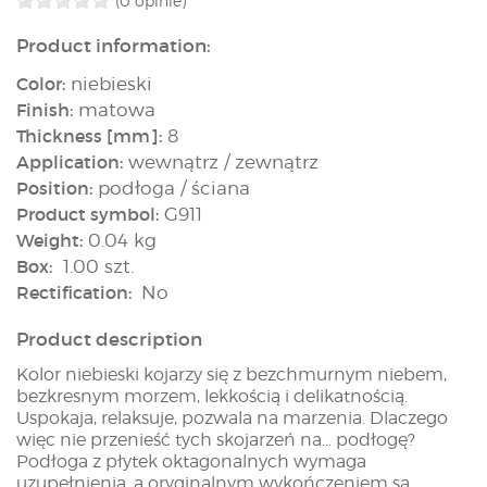
(0 opinie)
Product information:
Color:
niebieski
Finish:
matowa
Thickness [mm]:
8
Application:
wewnątrz / zewnątrz
Position:
podłoga / ściana
Product symbol:
G911
Weight:
0.04 kg
Box:
1.00 szt.
Rectification:
No
Product description
Kolor niebieski kojarzy się z bezchmurnym niebem,
bezkresnym morzem, lekkością i delikatnością.
Uspokaja, relaksuje, pozwala na marzenia. Dlaczego
więc nie przenieść tych skojarzeń na… podłogę?
Podłoga z płytek oktagonalnych wymaga
uzupełnienia, a oryginalnym wykończeniem są