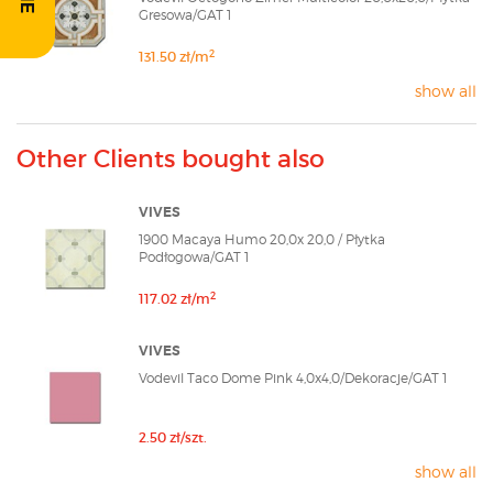
Gresowa/GAT 1
2
131.50 zł/m
show all
Other Clients bought also
VIVES
1900 Macaya Humo 20,0x 20,0 / Płytka
Podłogowa/GAT 1
2
117.02 zł/m
VIVES
Vodevil Taco Dome Pink 4,0x4,0/Dekoracje/GAT 1
2.50 zł/szt.
show all