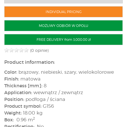
INDIVIDUAL PRICING
MOŻLIWY ODBIÓR W OPOLU
FREE DELIVERY from 3,000.00 zł
(0 opinie)
Product information:
Color:
brązowy, niebieski, szary, wielokolorowe
Finish:
matowa
Thickness [mm]:
8
Application:
wewnątrz / zewnątrz
Position:
podłoga / ściana
Product symbol:
G156
Weight:
18.00 kg
2
Box:
0.96 m
Rectification:
No