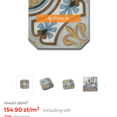
ZOOM IN
2
194.87 zł/m
2
154.90 zł/m
including VAT
21%
cheaper