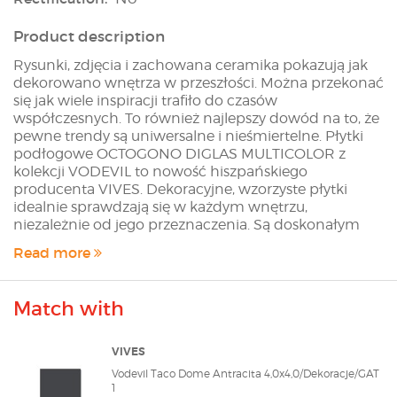
Product description
Rysunki, zdjęcia i zachowana ceramika pokazują jak
dekorowano wnętrza w przeszłości. Można przekonać
się jak wiele inspiracji trafiło do czasów
współczesnych. To również najlepszy dowód na to, że
pewne trendy są uniwersalne i nieśmiertelne. Płytki
podłogowe OCTOGONO DIGLAS MULTICOLOR z
kolekcji VODEVIL to nowość hiszpańskiego
producenta VIVES. Dekoracyjne, wzorzyste płytki
idealnie sprawdzają się w każdym wnętrzu,
niezależnie od jego przeznaczenia. Są doskonałym
manifestem osobowości i kreatywności, szczególnie w
Read more
eleganckim salonie lub hallu, który wita prestiżowych
gości. Matowe, oktagonalne, dostępne na
zamówienie płytki utrzymane są głównie w tonacjach
Match with
złota, brązu, szarości i niebieskiego. Posiadają
oryginalny wzór, który przypomina wnętrza pałaców i
willi z początku XX wieku. Tworzą spójną całość z
VIVES
kostkami podłogowymi VODEVILL TACO DOME,
Vodevil Taco Dome Antracita 4,0x4,0/Dekoracje/GAT
niezależnie od koloru. Gładkie płytki gresowe
1