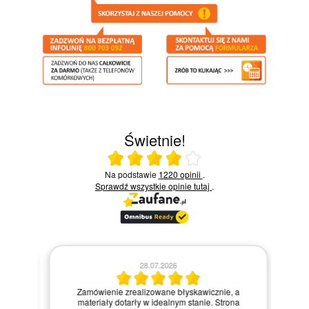
Świetnie!
Ocena średnia 4 na 5
Na podstawie
1220 opinii
.
Sprawdź wszystkie opinie
tutaj
.
28.07.2026
Kie
Zamówienie zrealizowane błyskawicznie, a
pie,
nie
materiały dotarły w idealnym stanie. Strona
gi.
int