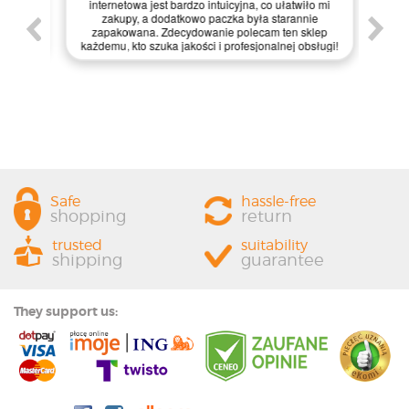
internetowa jest bardzo intuicyjna, co ułatwiło mi
enie
św
zakupy, a dodatkowo paczka była starannie
one.
kl
zapakowana. Zdecydowanie polecam ten sklep
prze
każdemu, kto szuka jakości i profesjonalnej obsługi!
Safe
hassle-free
shopping
return
trusted
suitability
shipping
guarantee
They support us: