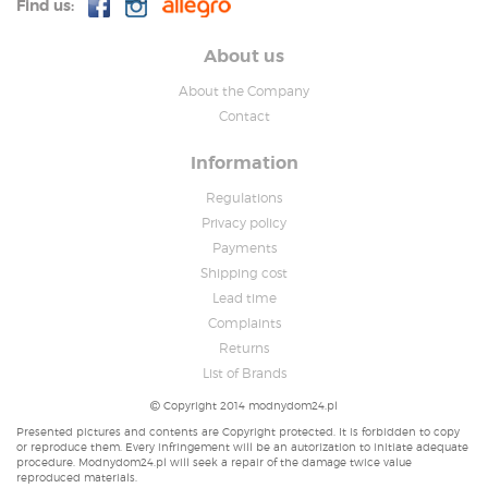
Find us:
About us
About the Company
Contact
Information
Regulations
Privacy policy
Payments
Shipping cost
Lead time
Complaints
Returns
List of Brands
Copyright 2014 modnydom24.pl
Presented pictures and contents are Copyright protected. It is forbidden to copy
or reproduce them. Every infringement will be an autorization to initiate adequate
procedure. Modnydom24.pl will seek a repair of the damage twice value
reproduced materials.