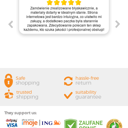
Kie
Zamówienie zrealizowane błyskawicznie, a
pie,
nie
materiały dotarły w idealnym stanie. Strona
gi.
int
internetowa jest bardzo intuicyjna, co ułatwiło mi
enie
św
zakupy, a dodatkowo paczka była starannie
one.
kl
zapakowana. Zdecydowanie polecam ten sklep
prze
każdemu, kto szuka jakości i profesjonalnej obsługi!
Safe
hassle-free
shopping
return
trusted
suitability
shipping
guarantee
They support us: