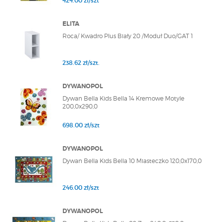
424.00 zł/szt
ELITA
Roca/ Kwadro Plus Biały 20 /Moduł Duo/GAT 1
238.62 zł/szt.
DYWANOPOL
Dywan Bella Kids Bella 14 Kremowe Motyle
200,0x290,0
698.00 zł/szt
DYWANOPOL
Dywan Bella Kids Bella 10 Miasteczko 120,0x170,0
246.00 zł/szt
DYWANOPOL