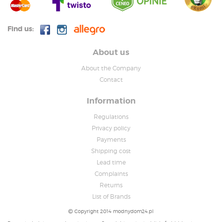
Find us:
About us
About the Company
Contact
Information
Regulations
Privacy policy
Payments
Shipping cost
Lead time
Complaints
Returns
List of Brands
Copyright 2014 modnydom24.pl