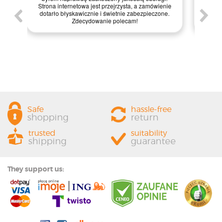
internetowa jest bardzo intuicyjna, co ułatwiło mi
 a zamówienie
zakupy, a dodatkowo paczka była starannie
abezpieczone.
zapakowana. Zdecydowanie polecam ten sklep
!
każdemu, kto szuka jakości i profesjonalnej obsługi!
Safe
hassle-free
shopping
return
trusted
suitability
shipping
guarantee
They support us: