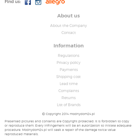
Find us:
About us
About the Company
Contact
Information
Regulations
Privacy policy
Payments
Shipping cost
Lead time
Complaints
Returns
List of Brands
Copyright 2014 modnydom24.pl
Presented pictures and contents are Copyright protected. It is forbidden to copy
or reproduce them. Every infringement will be an autorization to initiate adequate
procedure. Modnydom24.pl will seek a repair of the damage twice value
reproduced materials.