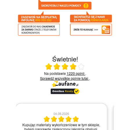
Świetnie!
Ocena średnia 4 na 5
Na podstawie
1220 opinii
.
Sprawdź wszystkie opinie
tutaj
.
28.07.2026
Zamówienie zrealizowane błyskawicznie, a
 tym sklepie,
materiały dotarły w idealnym stanie. Strona
ią obsługi.