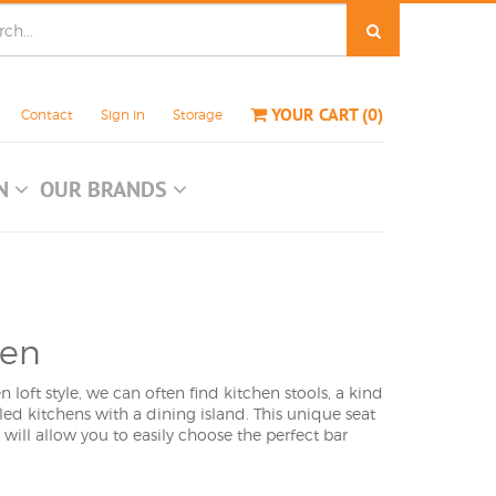
YOUR CART
(
0
)
Contact
Sign in
Storage
ON
OUR BRANDS
hen
loft style, we can often find kitchen stools, a kind
lled kitchens with a dining island. This unique seat
will allow you to easily choose the perfect bar