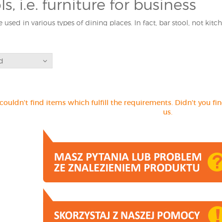
ls, i.e. furniture for business
 used in various types of dining places. In fact, bar stool, not kitch
fashionable bars, family restaurants, or climatic cafes, we find swiv
sted in products in our catalog, please contact us by phone or e-ma
d
ation about the offered interior design elements.
couldn't find items which fulfill the requirements. Didn't you fi
us.