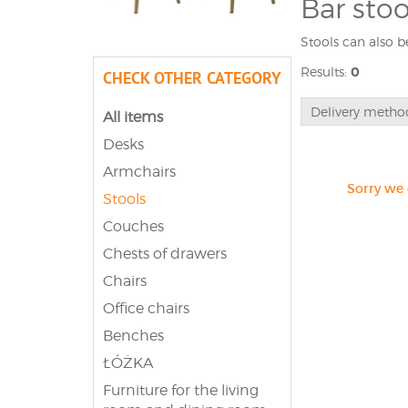
Bar stoo
Stools can also be
type of chair. In 
Results:
0
CHECK OTHER CATEGORY
backrest.
If you are intere
Delivery metho
All items
additional inform
Desks
Armchairs
Sorry we 
Stools
Couches
Chests of drawers
Chairs
Office chairs
Benches
ŁÓŻKA
Furniture for the living