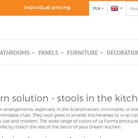
Individual pricing
PLN
ATHROOMS
PANELS
FURNITURE
DECORATI
 solution - stools in the kitc
r arrangements, especially in the Scandinavian, minimalist, or even 
mfortable chair. They look great in smaller kitchenettes or in so-ca
 to use and modern. The wide range of colors of La Forma products 
perfectly match the rest of the decor of your dream kitchen.