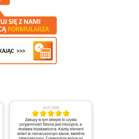
03.0
16.07.2026
Obsługa była bardz
Zakupy w tym sklepie to czysta
na każdym etapie re
przyjemność! Strona jest intuicyjna, a
Kontakt przebiegał 
dostawa błyskawiczna. Każdy element
pytania i wątpliw
dotarł w nienaruszonym stanie, świetnie
wyjaśnione. Realiz
zabezpieczony. Z pewnością wrócę po