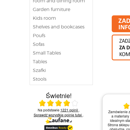
room and dining room
Garden furniture
Kids room
Shelves and bookcases
Poufs
Sofas
Small Tables
Tables
Szafki
Stools
Świetnie!
25.07.2026
Ocena średnia 4 na 5
Na podstawie
1221 opinii
.
znie,
Kiedy zdecydowałem się na zakupy w tym
Zamówienie z
Sprawdź wszystkie opinie
tutaj
.
ie.
sklepie, nie mogłem być bardziej
a materiały
yjna,
zadowolony. Strona była intuicyjna, a
idealnym st
wo
zamówienie dotarło błyskawicznie i
Strona sklepu 
a.
świetnie zapakowane. Widać, że dbają o
obsłudze, co