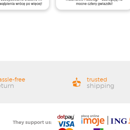
wątpienia wrócę po więcej!
mocne cztery gwiazdki!
assle-free
trusted
eturn
shipping
They support us: