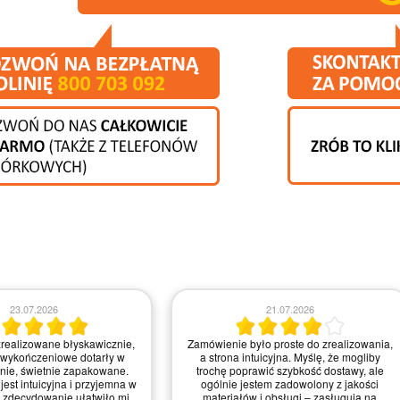
23.07.2026
21.07.2026
realizowane błyskawicznie,
Zamówienie było proste do zrealizowania,
 wykończeniowe dotarły w
a strona intuicyjna. Myślę, że mogliby
anie, świetnie zapakowane.
trochę poprawić szybkość dostawy, ale
jest intuicyjna i przyjemna w
ogólnie jestem zadowolony z jakości
 zdecydowanie ułatwiło mi
materiałów i obsługi – zasługują na