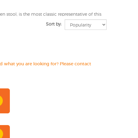
en stool, is the most classic representative of this
el chairs or four-legged ones, with or without a
Sort by:
il. Our consultants are pleased to provide you with
nd what you are looking for? Please contact